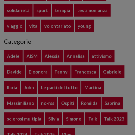
solidarietà
sport
terapia
testimonianza
viaggio
vita
volontariato
young
Categorie
Adele
AISM
Alessia
Annalisa
attivismo
Davide
Eleonora
Fanny
Francesca
Gabriele
Ilaria
John
Le parti del tutto
Martina
Massimiliano
no-rss
Ospiti
Romilda
Sabrina
sclerosi multipla
Silvia
Simone
Talk
Talk 2023
Talk 2024
Talk 2025
Vlog