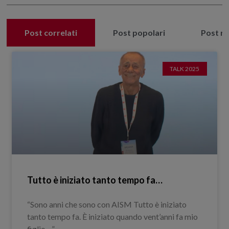
Post correlati
Post popolari
Post re
TALK 2025
Tutto è iniziato tanto tempo fa…
“Sono anni che sono con AISM Tutto è iniziato
tanto tempo fa. È iniziato quando vent’anni fa mio
figlio…”