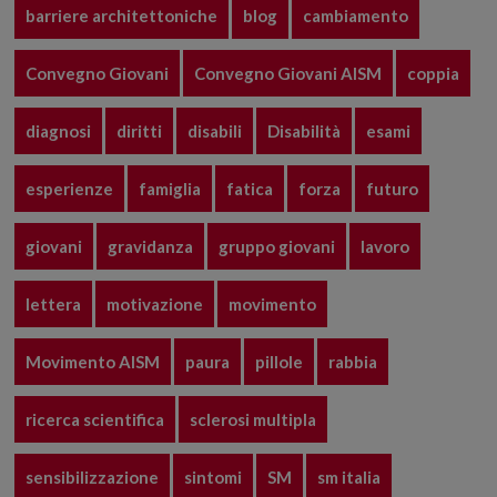
barriere architettoniche
blog
cambiamento
Convegno Giovani
Convegno Giovani AISM
coppia
diagnosi
diritti
disabili
Disabilità
esami
esperienze
famiglia
fatica
forza
futuro
giovani
gravidanza
gruppo giovani
lavoro
lettera
motivazione
movimento
Movimento AISM
paura
pillole
rabbia
ricerca scientifica
sclerosi multipla
sensibilizzazione
sintomi
SM
sm italia