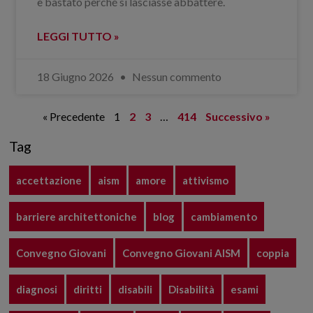
è bastato perché si lasciasse abbattere.
LEGGI TUTTO »
18 Giugno 2026
Nessun commento
« Precedente
1
2
3
…
414
Successivo »
Tag
accettazione
aism
amore
attivismo
barriere architettoniche
blog
cambiamento
Convegno Giovani
Convegno Giovani AISM
coppia
diagnosi
diritti
disabili
Disabilità
esami