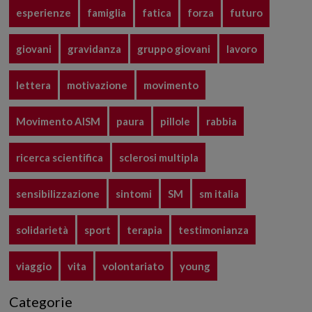
esperienze
famiglia
fatica
forza
futuro
giovani
gravidanza
gruppo giovani
lavoro
lettera
motivazione
movimento
Movimento AISM
paura
pillole
rabbia
ricerca scientifica
sclerosi multipla
sensibilizzazione
sintomi
SM
sm italia
solidarietà
sport
terapia
testimonianza
viaggio
vita
volontariato
young
Categorie