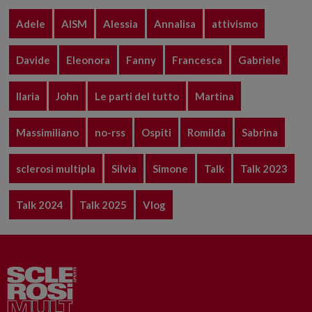
Adele
AISM
Alessia
Annalisa
attivismo
Davide
Eleonora
Fanny
Francesca
Gabriele
Ilaria
John
Le parti del tutto
Martina
Massimiliano
no-rss
Ospiti
Romilda
Sabrina
sclerosi multipla
Silvia
Simone
Talk
Talk 2023
Talk 2024
Talk 2025
Vlog