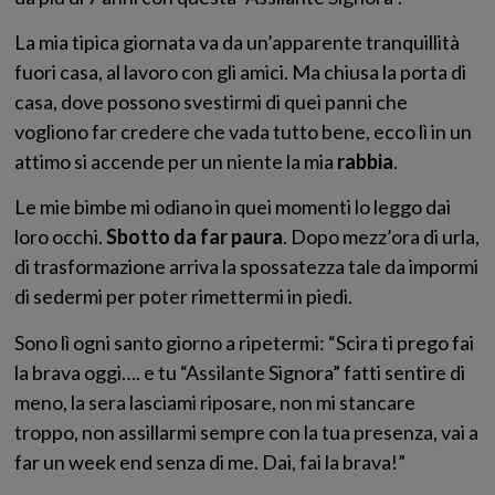
La mia tipica giornata va da un’apparente tranquillità
fuori casa, al lavoro con gli amici. Ma chiusa la porta di
casa, dove possono svestirmi di quei panni che
vogliono far credere che vada tutto bene, ecco lì in un
attimo si accende per un niente la mia
rabbia
.
Le mie bimbe mi odiano in quei momenti lo leggo dai
loro occhi.
Sbotto da far paura
. Dopo mezz’ora di urla,
di trasformazione arriva la spossatezza tale da impormi
di sedermi per poter rimettermi in piedi.
Sono lì ogni santo giorno a ripetermi: “Scira ti prego fai
la brava oggi…. e tu “Assilante Signora” fatti sentire di
meno, la sera lasciami riposare, non mi stancare
troppo, non assillarmi sempre con la tua presenza, vai a
far un week end senza di me. Dai, fai la brava!”