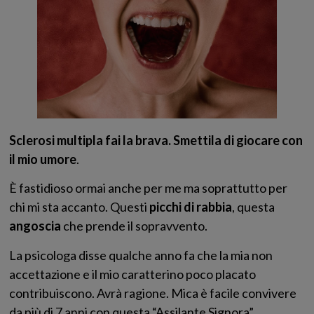
Sclerosi multipla fai la brava. Smettila di giocare con
il mio umore
.
È fastidioso ormai anche per me ma soprattutto per
chi mi sta accanto. Questi
picchi di rabbia
, questa
angoscia
che prende il sopravvento.
La psicologa disse qualche anno fa che la mia non
accettazione e il mio caratterino poco placato
contribuiscono. Avrà ragione. Mica è facile convivere
da più di 7 anni con questa “Assilante Signora”.