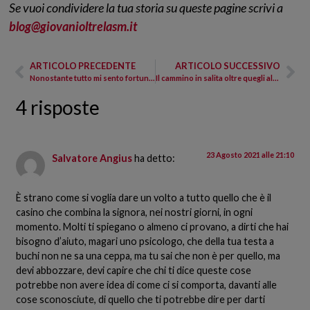
Se vuoi condividere la tua storia su queste pagine scrivi a
blog@giovanioltrelasm.it
ARTICOLO PRECEDENTE
ARTICOLO SUCCESSIVO
Nonostante tutto mi sento fortunata!
Il cammino in salita oltre quegli alberi
4 risposte
23 Agosto 2021 alle 21:10
Salvatore Angius
ha detto:
È strano come si voglia dare un volto a tutto quello che è il
casino che combina la signora, nei nostri giorni, in ogni
momento. Molti ti spiegano o almeno ci provano, a dirti che hai
bisogno d’aiuto, magari uno psicologo, che della tua testa a
buchi non ne sa una ceppa, ma tu sai che non è per quello, ma
devi abbozzare, devi capire che chi ti dice queste cose
potrebbe non avere idea di come ci si comporta, davanti alle
cose sconosciute, di quello che ti potrebbe dire per darti