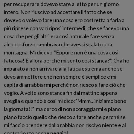
per recuperare dovevo stare a letto per un giorno
intero. Non riuscivo ad accettare il fatto che se
dovevo o volevo fare una cosa ero costretta a farla a
più riprese con vari riposi intermedi, che se facevo una
cosa che per gli altri era così naturale fare senza
alcuno sforzo, sembrava che avessi scalato una
montagna. Mi dicevo:”Eppure non è una cosa così
faticosa! E allora perché mi sento così stanca?”. Ora ho
imparato a non arrivare alla fatica estrema anche se
devo ammettere che non sempre è semplice e mi
capita di arrabbiarmi perché non riesco a fare ciò che
voglio. A volte sono stanca fin dal mattino appena
sveglia e quando è così mi dico:”Mmm…iniziamo bene
la giornata!!” ma cerco di non scoraggiarmi e piano
piano faccio quello che riesco a fare anche perché se
mi faccio prendere dalla rabbia non risolvo niente e al
contrario sto anche peggio!