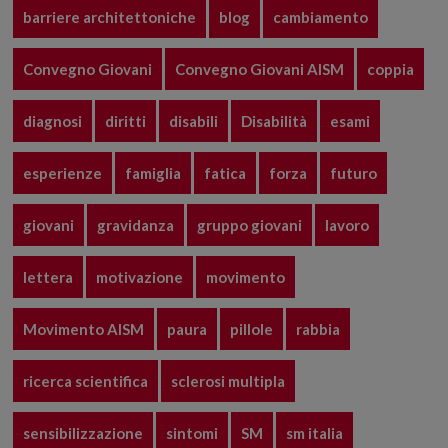
barriere architettoniche
blog
cambiamento
Convegno Giovani
Convegno Giovani AISM
coppia
diagnosi
diritti
disabili
Disabilità
esami
esperienze
famiglia
fatica
forza
futuro
giovani
gravidanza
gruppo giovani
lavoro
lettera
motivazione
movimento
Movimento AISM
paura
pillole
rabbia
ricerca scientifica
sclerosi multipla
sensibilizzazione
sintomi
SM
sm italia