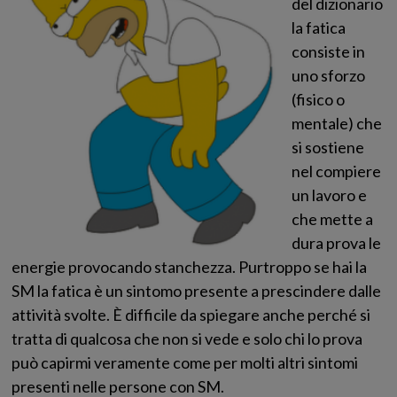
del dizionario
la fatica
consiste in
uno sforzo
(fisico o
mentale) che
si sostiene
nel compiere
un lavoro e
che mette a
dura prova le
energie provocando stanchezza. Purtroppo se hai la
SM la fatica è un sintomo presente a prescindere dalle
attività svolte. È difficile da spiegare anche perché si
tratta di qualcosa che non si vede e solo chi lo prova
può capirmi veramente come per molti altri sintomi
presenti nelle persone con SM.