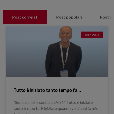
Post correlati
Post popolari
Post re
TALK 2025
Tutto è iniziato tanto tempo fa…
“Sono anni che sono con AISM Tutto è iniziato
tanto tempo fa. È iniziato quando vent’anni fa mio