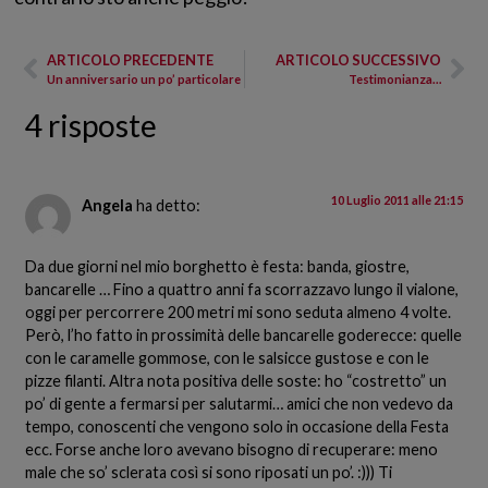
ARTICOLO PRECEDENTE
ARTICOLO SUCCESSIVO
Un anniversario un po’ particolare
Testimonianza…
4 risposte
10 Luglio 2011 alle 21:15
Angela
ha detto:
Da due giorni nel mio borghetto è festa: banda, giostre,
bancarelle … Fino a quattro anni fa scorrazzavo lungo il vialone,
oggi per percorrere 200 metri mi sono seduta almeno 4 volte.
Però, l’ho fatto in prossimità delle bancarelle goderecce: quelle
con le caramelle gommose, con le salsicce gustose e con le
pizze filanti. Altra nota positiva delle soste: ho “costretto” un
po’ di gente a fermarsi per salutarmi… amici che non vedevo da
tempo, conoscenti che vengono solo in occasione della Festa
ecc. Forse anche loro avevano bisogno di recuperare: meno
male che so’ sclerata così si sono riposati un po’. :))) Ti