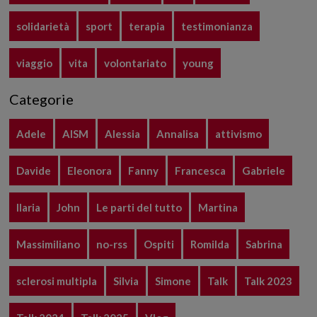
solidarietà
sport
terapia
testimonianza
viaggio
vita
volontariato
young
Categorie
Adele
AISM
Alessia
Annalisa
attivismo
Davide
Eleonora
Fanny
Francesca
Gabriele
Ilaria
John
Le parti del tutto
Martina
Massimiliano
no-rss
Ospiti
Romilda
Sabrina
sclerosi multipla
Silvia
Simone
Talk
Talk 2023