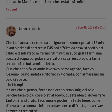
abbraccio Martina e speriamo che l’estate sia mite!
Rispondi
11 Luglio 2011 alle 03:14
John
ha detto:
Che faticaccia, a rientro da Lucignano mi sono riposato 15 min
in auto prima di entrare in E45 poi a 70km da casa, stordito dal
caldo e disidratato mi fermo 30 minuti in auto grill a farmi una
boccia d’acqua col polase, arrivato a casa riesco solo a farmi
una doccia e buttarmi nel letto.
Qualche anno fa, quando lavoravo come agente, facevo
Cesena\Torino andata e ritorno in giornata, con al massimo un
paio di soste.
…bei tempi…
ma ora che ci penso, forse non erano tempi migliori solo
perchè facevo più cose o strafacevo, questa idea di dover fare
tanto mi ha stufato, facciamone poche ma fatte bene, come
diceva la mia nonna e lei non andava certo di fretta, ma arrivava
sempre a fare tutto!