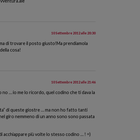
avventura.ale
10 Settembre 2012 alle 20:30
ima di trovare il posto giusto!Ma prendiamola
 della cosa!
10 Settembre 2012 alle 21:46
o no … io me lo ricordo, quel codino che ti dava la
ta” di queste giostre … ma non ho fatto tanti
ndi nel giro nemmeno di un anno sono sono passata
di acchiappare più volte lo stesso codino … ! =)