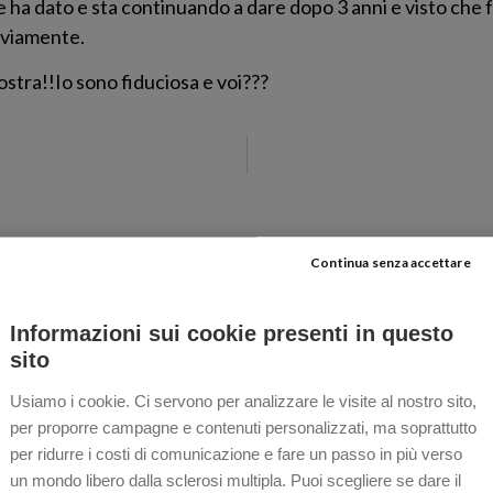
ati che ha dato e sta continuando a dare dopo 3 anni e visto 
ovviamente.
ostra!!Io sono fiduciosa e voi???
Continua senza accettare
l lupo per questo nuovo giro di giostra. Son sicuro che andrà benone.
Informazioni sui cookie presenti in questo
sito
i questo strano parco divertimenti. Per tanti anni sono stato sul Tagad
Usiamo i cookie. Ci servono per analizzare le visite al nostro sito,
o sceso ben presto perchè, per me, quella giostra era davvero troppo… 
per proporre campagne e contenuti personalizzati, ma soprattutto
 a salire sul nuovo T-therapy che subito è arrivata la notizia: questa gi
per ridurre i costi di comunicazione e fare un passo in più verso
un mondo libero dalla sclerosi multipla. Puoi scegliere se dare il
:@