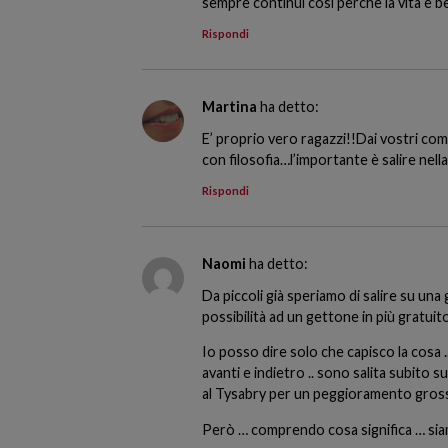
sempre continui così perchè la vita è be
Rispondi
Martina
ha detto:
E’ proprio vero ragazzi!!Dai vostri co
con filosofia…l’importante è salire nell
Rispondi
Naomi
ha detto:
Da piccoli già speriamo di salire su una
possibilità ad un gettone in più gratuit
Io posso dire solo che capisco la cosa 
avanti e indietro .. sono salita subito
al Tysabry per un peggioramento gross
Però … comprendo cosa significa … siamo 