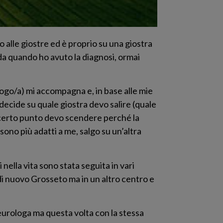
 alle giostre ed è proprio su una giostra
 da quando ho avuto la diagnosi, ormai
ologo/a) mi accompagna e, in base alle mie
decide su quale giostra devo salire (quale
un certo punto devo scendere perché la
n sono più adatti a me, salgo su un’altra
lla vita sono stata seguita in vari
di nuovo Grosseto ma in un altro centro e
eurologa ma questa volta con la stessa