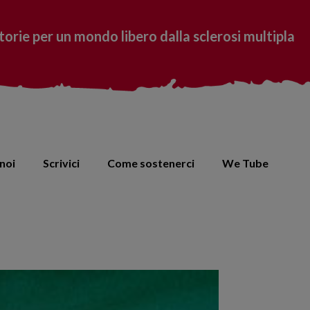
torie per un mondo libero dalla sclerosi multipla
noi
Scrivici
Come sostenerci
We Tube