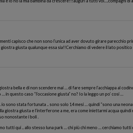
lla e io ho la mia bambina da crescere!!!auguri a tutti voi….compagni di 
mmenti capisco che non sono l’unica ad aver dovuto girare parecchio pr
a giostra giusta qualunque essa sia!!Cerchiamo di vedere il lato positico
 giostra bella e di non scendere mai … di fare sempre l’acchiappa al codin
o … in questo caso “l’occasione giusta” no? Io la leggo un po’ cosi …
.. io sono stata fortunata .. sono solo 14 mesi … quindi “sono una neona
 sulla giostra giusta e l’interferone a me, era come iniettarmi acqua qui
o nonostante i boli .
tutti qui .. allo stesso luna park … chi più chi meno … cerchiamo tutti 