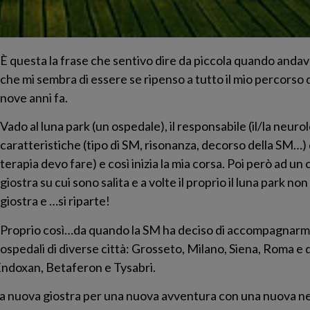
È questa la frase che sentivo dire da piccola quando andavo
che mi sembra di essere se ripenso a tutto il mio percorso
nove anni fa.
Vado al luna park (un ospedale), il responsabile (il/la neur
caratteristiche (tipo di SM, risonanza, decorso della SM…) 
terapia devo fare) e così inizia la mia corsa. Poi però ad 
giostra su cui sono salita e a volte il proprio il luna park no
giostra e …si riparte!
Proprio così…da quando la SM ha deciso di accompagnarmi ne
ospedali di diverse città: Grosseto, Milano, Siena, Roma e 
 Endoxan, Betaferon e Tysabri.
 mia nuova giostra per una nuova avventura con una nuova n