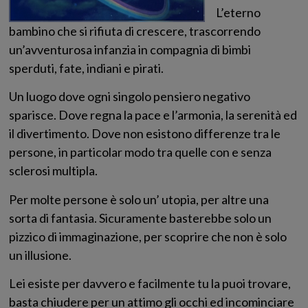
L’eterno
bambino che si rifiuta di crescere, trascorrendo
un’avventurosa infanzia in compagnia di bimbi
sperduti, fate, indiani e pirati.
Un luogo dove ogni singolo pensiero negativo
sparisce. Dove regna la pace e l’armonia, la serenità ed
il divertimento. Dove non esistono differenze tra le
persone, in particolar modo tra quelle con e senza
sclerosi multipla.
Per molte persone è solo un’ utopia, per altre una
sorta di fantasia. Sicuramente basterebbe solo un
pizzico di immaginazione, per scoprire che non è solo
un illusione.
Lei esiste per davvero e facilmente tu la puoi trovare,
basta chiudere per un attimo gli occhi ed incominciare