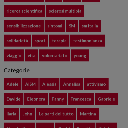
ricerca scientifica
sclerosi multipla
sensibilizzazione
sintomi
SM
sm italia
solidarietà
sport
terapia
testimonianza
viaggio
vita
volontariato
young
Categorie
Adele
AISM
Alessia
Annalisa
attivismo
Davide
Eleonora
Fanny
Francesca
Gabriele
Ilaria
John
Le parti del tutto
Martina