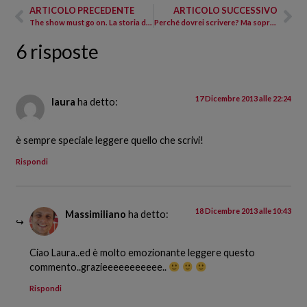
ARTICOLO PRECEDENTE
ARTICOLO SUCCESSIVO
The show must go on. La storia di Elisa
Perché dovrei scrivere? Ma soprattutto per chi? Ve lo dico con “parole mie”
6 risposte
17 Dicembre 2013 alle 22:24
laura
ha detto:
è sempre speciale leggere quello che scrivi!
Rispondi
18 Dicembre 2013 alle 10:43
Massimiliano
ha detto:
Ciao Laura..ed è molto emozionante leggere questo
commento..grazieeeeeeeeeee..
Rispondi