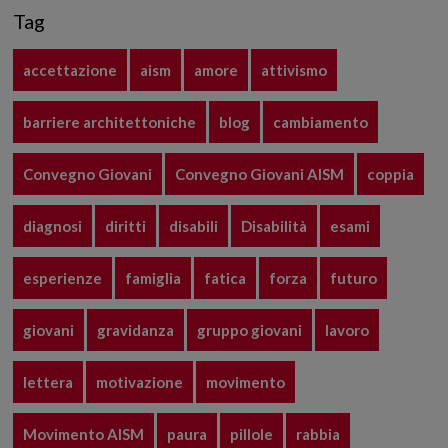
Tag
accettazione
aism
amore
attivismo
barriere architettoniche
blog
cambiamento
Convegno Giovani
Convegno Giovani AISM
coppia
diagnosi
diritti
disabili
Disabilità
esami
esperienze
famiglia
fatica
forza
futuro
giovani
gravidanza
gruppo giovani
lavoro
lettera
motivazione
movimento
Movimento AISM
paura
pillole
rabbia