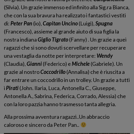
(Silvia). Un grazie immenso ed infinito alla Sig.ra Bianca,
che con la sua bravura ha realizzato i fantastici vestiti
di:
Peter Pan
(io),
Capitan Uncino
(Luigi),
Spugna
(Francesco), assieme al grande aiuto di sua figlia la
nostra indiana
Giglio Tigrato
(Fanny) . Un grazie a quei
ragazzi che si sono dovuti scervellare per recuperare
una vestaglia da notte per interpretare:
Wendy
(Claudia),
Gianni
(Federico) e
Michele
(Gabriele). Un
grazie al nostro
Coccodrillo
(Annalisa) che è riuscita a
far entrare un coccodrillo in un trolley. Un grazie a tutti
i
Pirati
(John. Ilaria, Luca, Antonella C., Giuseppe,
Antonella A., Sabrina, Federica, Corrado, Alessia) che
con la loro pazzia hanno trasmesso tanta allegria.
Alla prossima avventura ragazzi..Un abbraccio
caloroso e sincero da Peter Pan..