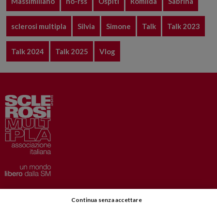
Massimiliano
no-rss
Ospiti
Romilda
Sabrina
sclerosi multipla
Silvia
Simone
Talk
Talk 2023
Talk 2024
Talk 2025
Vlog
Privacy
–
Disclaimer
Continua senza accettare
AISM.it