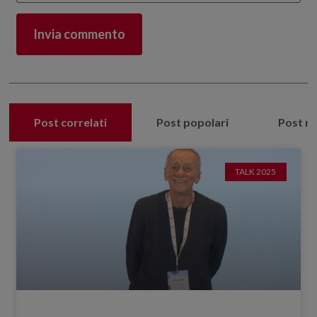
Post correlati
Post popolari
Post re
TALK 2025