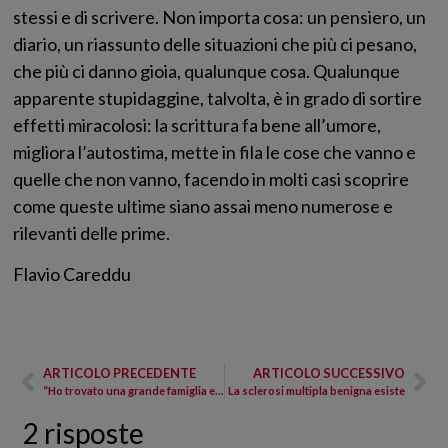
stessi e di scrivere. Non importa cosa: un pensiero, un
diario, un riassunto delle situazioni che più ci pesano,
che più ci danno gioia, qualunque cosa. Qualunque
apparente stupidaggine, talvolta, è in grado di sortire
effetti miracolosi: la scrittura fa bene all’umore,
migliora l’autostima, mette in fila le cose che vanno e
quelle che non vanno, facendo in molti casi scoprire
come queste ultime siano assai meno numerose e
rilevanti delle prime.
Flavio Careddu
ARTICOLO PRECEDENTE
ARTICOLO SUCCESSIVO
“Ho trovato una grande famiglia e non più una nemica di cui avere paura”
La sclerosi multipla benigna esiste
2 risposte