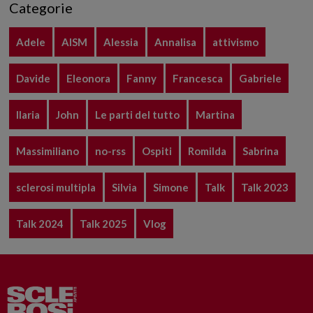
Categorie
Adele
AISM
Alessia
Annalisa
attivismo
Davide
Eleonora
Fanny
Francesca
Gabriele
Ilaria
John
Le parti del tutto
Martina
Massimiliano
no-rss
Ospiti
Romilda
Sabrina
sclerosi multipla
Silvia
Simone
Talk
Talk 2023
Talk 2024
Talk 2025
Vlog