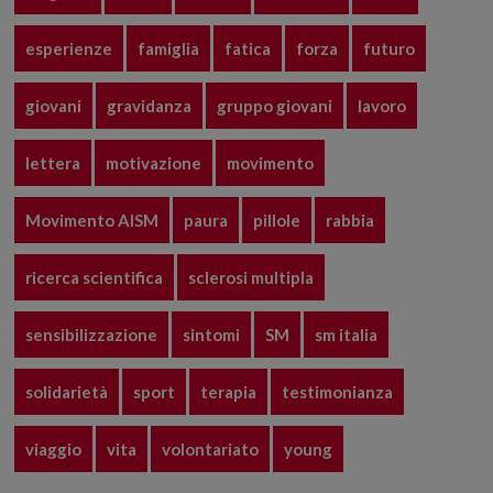
esperienze
famiglia
fatica
forza
futuro
giovani
gravidanza
gruppo giovani
lavoro
lettera
motivazione
movimento
Movimento AISM
paura
pillole
rabbia
ricerca scientifica
sclerosi multipla
sensibilizzazione
sintomi
SM
sm italia
solidarietà
sport
terapia
testimonianza
viaggio
vita
volontariato
young