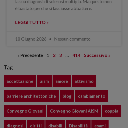
la sua diagnosi di sclerosi multipla. Ma questo non
è bastato perché si lasciasse abbattere.
LEGGI TUTTO »
18 Giugno 2026
Nessun commento
« Precedente
1
2
3
…
414
Successivo »
Tag
accettazione
aism
amore
attivismo
barriere architettoniche
blog
cambiamento
Convegno Giovani
Convegno Giovani AISM
coppia
diagnosi
diritti
disabili
Disabilità
esami