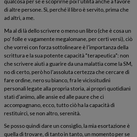
qualcosa per sé e scoprirne poi l’utilità anche a favore
di altre persone. Sì, perché il libro è servito, prima che
ad altri, a me.
Ma al di là dello scrivere o meno un libro (che è cosa un
po’ folle e vagamente megalomane, per certi versi), ciò
che vorrei con forza sottolineare è l’importanza della
scrittura e la sua potente capacità “terapeutica”: non
che scrivere aiuti a guarire da una malattia come la SM,
no di certo, però ho l’assoluta certezza che cercare di
fare ordine, nero su bianco, fra le vicissitudini
personali legate alla propria storia, ai propri quotidiani
stati d’animo, alle ansie ed alle paure che ci
accompagnano, ecco, tutto ciò ha la capacità di
restituirci, se non altro, serenità.
Se posso quindi dare un consiglio, la mia esortazione è
quella di trovare, di tanto in tanto, un momento per se