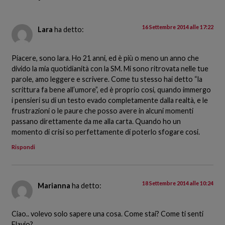
16 Settembre 2014 alle 17:22
Lara
ha detto:
Piacere, sono lara. Ho 21 anni, ed è più o meno un anno che
divido la mia quotidianità con la SM. Mi sono ritrovata nelle tue
parole, amo leggere e scrivere. Come tu stesso hai detto “la
scrittura fa bene all’umore”, ed è proprio cosi, quando immergo
i pensieri su di un testo evado completamente dalla realtà, e le
frustrazioni o le paure che posso avere in alcuni momenti
passano direttamente da me alla carta. Quando ho un
momento di crisi so perfettamente di poterlo sfogare cosi.
Rispondi
18 Settembre 2014 alle 10:24
Marianna
ha detto:
Ciao.. volevo solo sapere una cosa. Come stai? Come ti senti
Flavio?