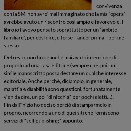
convivenza
con la SM, non avrei mai immaginato che la mia “opera”
avrebbe avuto un riscontro così ampio e favorevole. Il
libro io l’avevo pensato soprattutto per un “ambito
familiare”, per così dire, e forse – ancor prima – per me
stesso.
Del resto, non ho neanche mai avuto intenzione di
proporlo ad una casa editrice (sempre che, poi, un
simile manoscritto possa destare un qualche interesse
editoriale. Anche perché, diciamolo, in generale,
malattia e disabilità sono questioni, fortunatamente
vien da dire, un po’ “di nicchia”, per pochi eletti…).
Fin dall’inizio ho deciso perciò di stamparmelo in
proprio, ricorrendo a uno di quei siti che forniscono
servizi di “self publishing”, appunto.