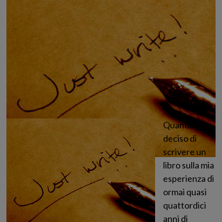
Quando
ho
deciso di
scrivere un
libro sulla mia
esperienza di
ormai quasi
quattordici
anni di