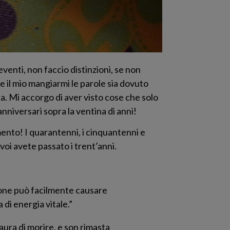
venti, non faccio distinzioni, se non
e il mio mangiarmi le parole sia dovuto
a. Mi accorgo di aver visto cose che solo
nniversari sopra la ventina di anni!
mento! I quarantenni, i cinquantenni e
voi avete passato i trent’anni.
ssione può facilmente causare
 di energia vitale.”
aura di morire, e son rimasta