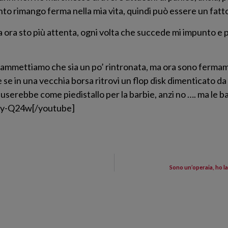
to rimango ferma nella mia vita, quindi può essere un fatt
 ora sto più attenta, ogni volta che succede mi impunto e 
io, ammettiamo che sia un po’ rintronata, ma ora sono ferm
se in una vecchia borsa ritrovi un flop disk dimenticato da
 lo userebbe come piedistallo per la barbie, anzi no …. ma le 
0Xy-Q24w[/youtube]
Sono un’operaia, ho la