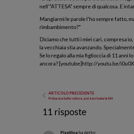
nell’”ATTESA” sempre di qualcosa. E intan
Mangiarmi le parole l’ho sempre fatto, ma
rimbambimento?”
Diciamo che tutti i miei cari, compresa 
la vecchiaia stia avanzando. Specialmente 
Se lo regalo alla mia figlioccia di 11 anni
ancora? [youtube]http://youtu.be/i0u
ARTICOLO PRECEDENTE
Prima era tutto veloce, poi è arrivata la SM
11 risposte
Pixellina
ha detto: