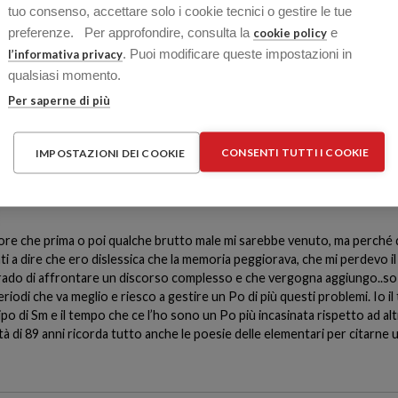
tuo consenso, accettare solo i cookie tecnici o gestire le tue
preferenze. Per approfondire, consulta la
e
cookie policy
. Puoi modificare queste impostazioni in
l’informativa privacy
qualsiasi momento.
Per saperne di più
neurologico e ne approfitto per chiedere delucidazioni!!
CONSENTI TUTTI I COOKIE
IMPOSTAZIONI DEI COOKIE
errore che prima o poi qualche brutto male mi sarebbe venuto, ma perc
i a dire che ero dislessica che la memoria peggiorava, che mi perdevo il
rado di affrontare un discorso complesso e che vergogna aggiungo..so c
iodi che va meglio e riesco a gestire un Po di più questi problemi. Io il
l tipo di Sm e il tempo che ce l’ho sono un Po più incasinata rispetto ad 
à di 89 anni ricorda tutto anche le poesie delle elementari per citarne u