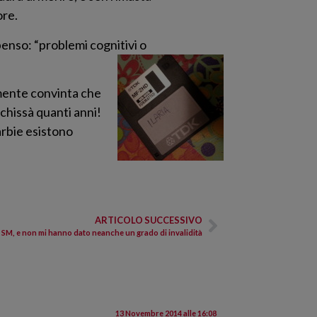
ore.
penso: “problemi cognitivi o
amente convinta che
 chissà quanti anni!
barbie esistono
ARTICOLO SUCCESSIVO
 SM, e non mi hanno dato neanche un grado di invalidità
13 Novembre 2014 alle 16:08