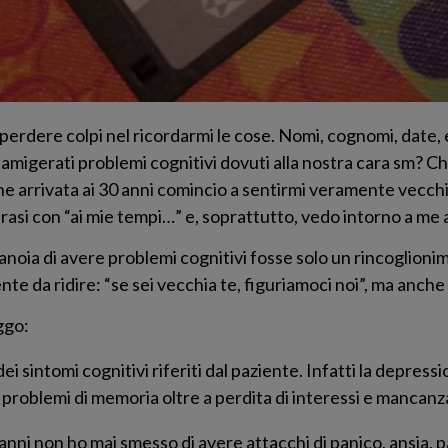
erdere colpi nel ricordarmi le cose. Nomi, cognomi, date, e
famigerati problemi cognitivi dovuti alla nostra cara sm? Ch
he arrivata ai 30 anni comincio a sentirmi veramente vecchi
asi con “ai mie tempi…” e, soprattutto, vedo intorno a me a
ranoia di avere problemi cognitivi fosse solo un rincoglioni
te da ridire: “se sei vecchia te, figuriamoci noi”, ma anche 
ggo:
ei sintomi cognitivi riferiti dal paziente. Infatti la depre
i problemi di memoria oltre a perdita di interessi e mancanza
 anni non ho mai smesso di avere attacchi di panico, ansia, p