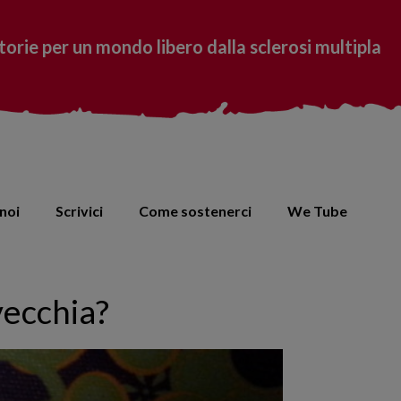
torie per un mondo libero dalla sclerosi multipla
noi
Scrivici
Come sostenerci
We Tube
vecchia?