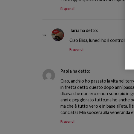
Rispondi
Ilaria
ha detto:
Ciao Elisa, lunedì ho il controllo 
Rispondi
Paola
ha detto:
Ciao, anch’io ho passato la vita nel t
in fretta detto questo dopo anni passat
diceva che non ero e non sono più in g
anni e peggiorato tutto,ma ho anche per
ma che è tutto vero e in base all’età, i
conciata? Mia suocera alla veneranda et
Rispondi