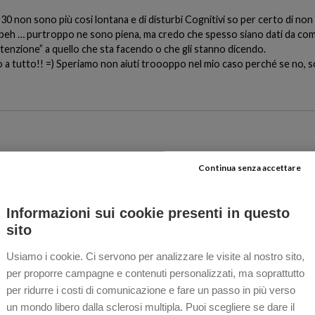
i 30 non sono più cosi lontana e di disturbi Cognitivi so per certo di no
 beh … purtroppo ne sono piena, ma credo che spesso siano dati da come
enzione” a quello che sta facendo o che gli stanno dicendo.
no a tutto!! =) Speriamo non aiuti troooppo nel mio caso perché se no,
li ho fatti anche io, ma era una sorta di sperimentazione e i risultati no
Continua senza accettare
Informazioni sui cookie presenti in questo
sito
uni problemi cognitivi dovuti alla malattia.
Usiamo i cookie. Ci servono per analizzare le visite al nostro sito,
l tutto… Invece no, ho proprio i famosi problemi cognitivi.
per proporre campagne e contenuti personalizzati, ma soprattutto
ione, non mi vengono le parole….
per ridurre i costi di comunicazione e fare un passo in più verso
ti questo test.
un mondo libero dalla sclerosi multipla. Puoi scegliere se dare il
utto alla depressione , ma non sempre è così.