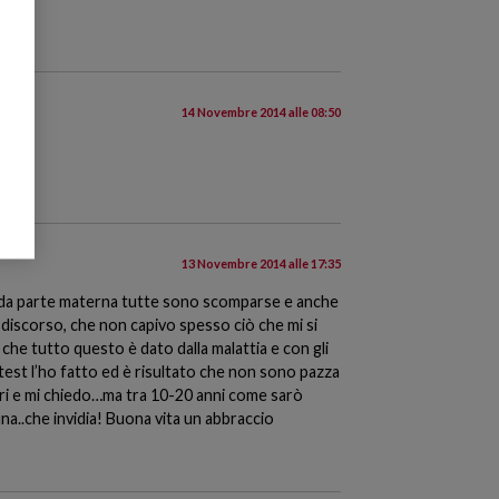
14 Novembre 2014 alle 08:50
13 Novembre 2014 alle 17:35
hé da parte materna tutte sono scomparse e anche
 discorso, che non capivo spesso ciò che mi si
he tutto questo è dato dalla malattia e con gli
 test l’ho fatto ed è risultato che non sono pazza
altri e mi chiedo…ma tra 10-20 anni come sarò
na..che invidia! Buona vita un abbraccio