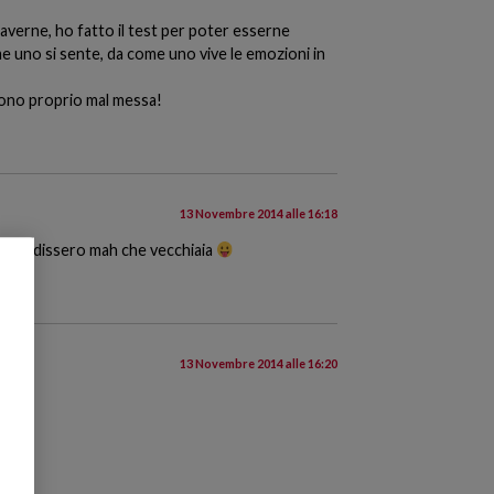
n averne, ho fatto il test per poter esserne
 uno si sente, da come uno vive le emozioni in
 sono proprio mal messa!
13 Novembre 2014 alle 16:18
n me li dissero mah che vecchiaia
13 Novembre 2014 alle 16:20