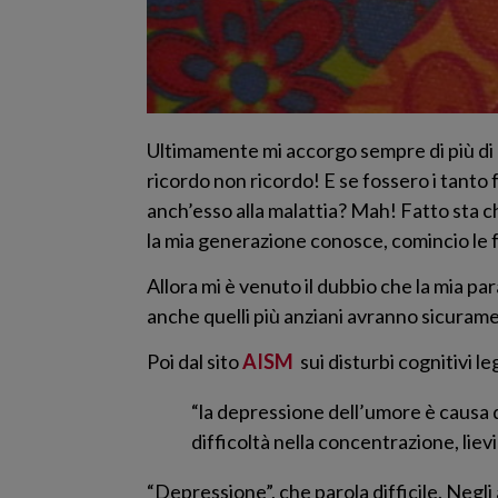
Ultimamente mi accorgo sempre di più di p
ricordo non ricordo! E se fossero i tanto 
anch’esso alla malattia? Mah! Fatto sta c
la mia generazione conosce, comincio le fr
Allora mi è venuto il dubbio che la mia pa
anche quelli più anziani avranno sicuramen
Poi dal sito
AISM
sui disturbi cognitivi le
“la depressione dell’umore è causa d
difficoltà nella concentrazione, liev
“Depressione”, che parola difficile. Negli