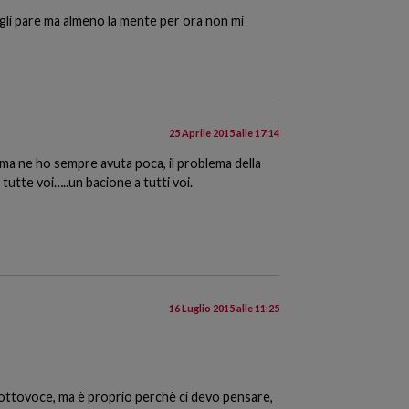
o gli pare ma almeno la mente per ora non mi
25 Aprile 2015 alle 17:14
 ma ne ho sempre avuta poca, il problema della
 tutte voi…..un bacione a tutti voi.
16 Luglio 2015 alle 11:25
 sottovoce, ma è proprio perchè ci devo pensare,