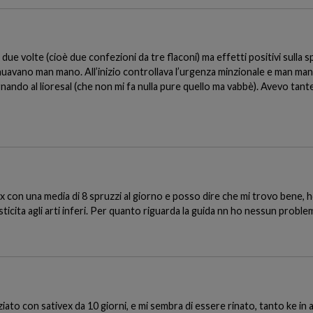
r due volte (cioè due confezioni da tre flaconi) ma effetti positivi sulla 
nuavano man mano. All’inizio controllava l’urgenza minzionale e man man
nando al lioresal (che non mi fa nulla pure quello ma vabbè). Avevo tan
 con una media di 8 spruzzi al giorno e posso dire che mi trovo bene, ho
sticita agli arti inferi. Per quanto riguarda la guida nn ho nessun proble
iato con sativex da 10 giorni, e mi sembra di essere rinato, tanto ke in