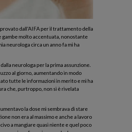
pprovato dall’AIFA per il trattamento della
lle gambe molto accentuata, nonostante
 mia neurologa circa un anno fa mi ha
i dalla neurologa per la prima assunzione.
pruzzo al giorno, aumentando in modo
dato tutte le informazioni in merito e mi ha
ra che, purtroppo, non si è rivelata
e aumentavo la dose mi sembrava di stare
zione non era al massimo e anche a lavoro
scivo a mangiare quasi niente e quel poco