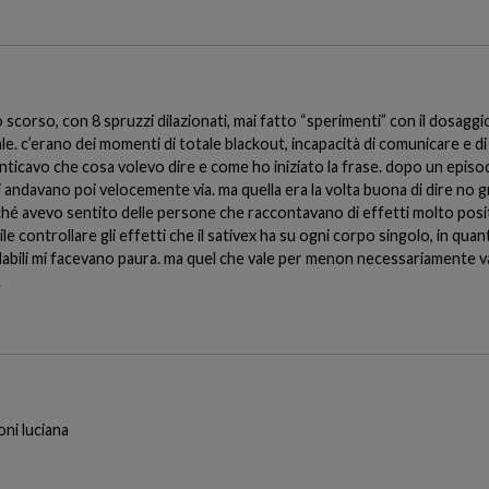
scorso, con 8 spruzzi dilazionati, mai fatto “sperimenti” con il dosaggio.
e. c’erano dei momenti di totale blackout, incapacità di comunicare e di p
menticavo che cosa volevo dire e come ho iniziato la frase. dopo un episo
i andavano poi velocemente via. ma quella era la volta buona di dire no
ché avevo sentito delle persone che raccontavano di effetti molto pos
le controllare gli effetti che il sativex ha su ogni corpo singolo, in q
llabili mi facevano paura. ma quel che vale per menon necessariamente v
.
ni luciana