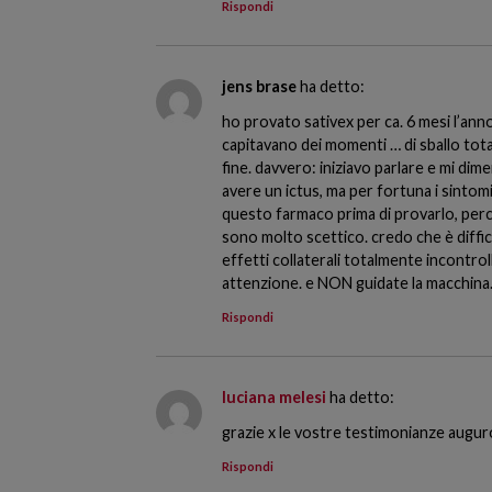
Rispondi
jens brase
ha detto:
ho provato sativex per ca. 6 mesi l’anno 
capitavano dei momenti … di sballo total
fine. davvero: iniziavo parlare e mi di
avere un ictus, ma per fortuna i sintom
questo farmaco prima di provarlo, per
sono molto scettico. credo che è diffici
effetti collaterali totalmente incontro
attenzione. e NON guidate la macchina
Rispondi
luciana melesi
ha detto:
grazie x le vostre testimonianze auguro
Rispondi