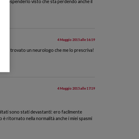
lio sospenderlo visto che sta perdendo anche il
4 Maggio 2015 alle 16:19
 non ho trovato un neurologo che me lo prescriva!
4 Maggio 2015 alle 17:19
isultati sono stati devastanti: ero facilmente
o è ritornato nella normalità anche i miei spasmi