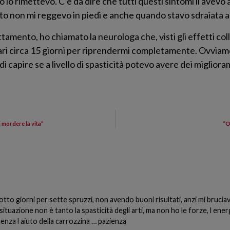
o lo rimettevo. C’è da dire che tutti questi sintomi li avev
 non mi reggevo in piedi e anche quando stavo sdraiata a l
ttamento, ho chiamato la neurologa che, visti gli effetti col
sari circa 15 giorni per riprendermi completamente. Ovvia
 capire se a livello di spasticità potevo avere dei miglior
 mordere la vita”
“O
tto giorni per sette spruzzi, non avendo buoni risultati, anzi mi bruciav
i situazione non è tanto la spasticità degli arti, ma non ho le forze, l ene
senza l aiuto della carrozzina … pazienza