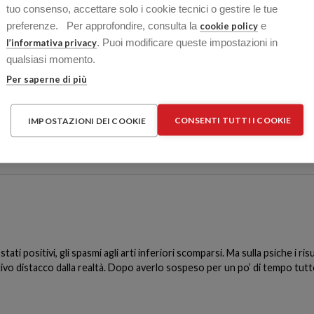
troppo. Ne fa 5/6 al giorno ma credo proprio che a questo punto sia meg
tuo consenso, accettare solo i cookie tecnici o gestire le tue
vex ha!
preferenze. Per approfondire, consulta la
e
cookie policy
. Puoi modificare queste impostazioni in
l’informativa privacy
qualsiasi momento.
Per saperne di più
 ho letto che ha un buon riscontro sull’incontinenza, il problema è che
CONSENTI TUTTI I COOKIE
IMPOSTAZIONI DEI COOKIE
stati positivi, gli spasmi agli arti inferiori scomparsi. Ma sulla psiche i r
rtivo distacco dalla realtà. Dopo averlo sospeso per un po’ di tempo tutt