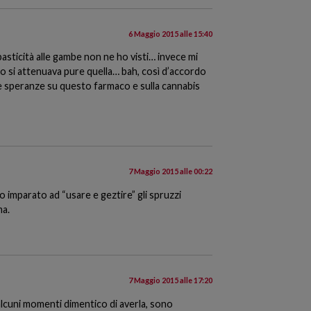
6 Maggio 2015 alle 15:40
spasticità alle gambe non ne ho visti… invece mi
o si attenuava pure quella… bah, così d’accordo
te speranze su questo farmaco e sulla cannabis
7 Maggio 2015 alle 00:22
 imparato ad “usare e geztire” gli spruzzi
ma.
7 Maggio 2015 alle 17:20
 alcuni momenti dimentico di averla, sono