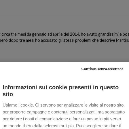
r circa tre mesi da gennaio ad aprile del 2014, ho avuto grandissimi e posi
però dopo tre mesi ho accusato gli stessi problemi che descrive Mart
Continua senza accettare
 del quale soffro maledettamente…( Vorrei sapere se è vero )
Informazioni sui cookie presenti in questo
sito
Usiamo i cookie. Ci servono per analizzare le visite al nostro sito,
per proporre campagne e contenuti personalizzati, ma soprattutto
per ridurre i costi di comunicazione e fare un passo in più verso
più di un anno e non è migliorato affatto, anzi, negli ultimi mesi accusa 
un mondo libero dalla sclerosi multipla. Puoi scegliere se dare il