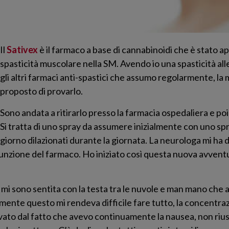
Il
Sativex
è il farmaco a base di cannabinoidi che è stato a
spasticità muscolare nella SM. Avendo io una spasticità a
gli altri farmaci anti-spastici che assumo regolarmente, la
proposto di provarlo.
Sono andata a ritirarlo presso la farmacia ospedaliera e po
Si tratta di uno spray da assumere inizialmente con uno s
 giorno dilazionati durante la giornata. La neurologa mi ha 
unzione del farmaco. Ho iniziato così questa nuova avventu
, mi sono sentita con la testa tra le nuvole e man mano ch
mente questo mi rendeva difficile fare tutto, la concentra
ravato dal fatto che avevo continuamente la nausea, non riu