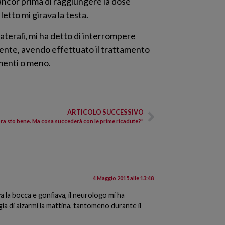
o ancor prima di raggiungere la dose
etto mi girava la testa.
laterali, mi ha detto di interrompere
mente, avendo effettuato il trattamento
amenti o meno.
ARTICOLO SUCCESSIVO
ra sto bene. Ma cosa succederà con le prime ricadute?”
4 Maggio 2015 alle 13:48
a la bocca e gonfiava, il neurologo mi ha
rgia di alzarmi la mattina, tantomeno durante il