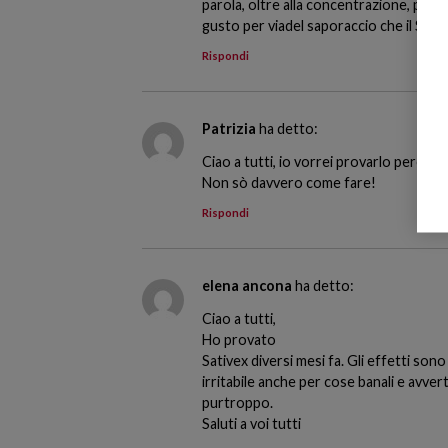
parola, oltre alla concentrazione, pur
gusto per viadel saporaccio che il Sati
Rispondi
Patrizia
ha detto:
Ciao a tutti, io vorrei provarlo perchè
Non sò davvero come fare!
Rispondi
elena ancona
ha detto:
Ciao a tutti,
Ho provato
Sativex diversi mesi fa. Gli effetti sono 
irritabile anche per cose banali e avve
purtroppo.
Saluti a voi tutti