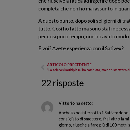
che riuscivo a fatica ad ingerire dopo poc
completa che non ho mai assunto in quanto
A questo punto, dopo soli sei giorni di tra
tutto. Così ho fatto ma sono stati neces
per così poco tempo, non ho avuto modo di
E voi? Avete esperienza con il Sativex?
ARTICOLO PRECEDENTE
“La sclerosi multipla mi ha cambiata, ma non smetterò di
22 risposte
Vittorio
ha detto:
Anche io ho interrotto il Sativex dopo o
consigliato di smettere, fra l altro la m
giorno, riuscire a fare più di 100 metri 