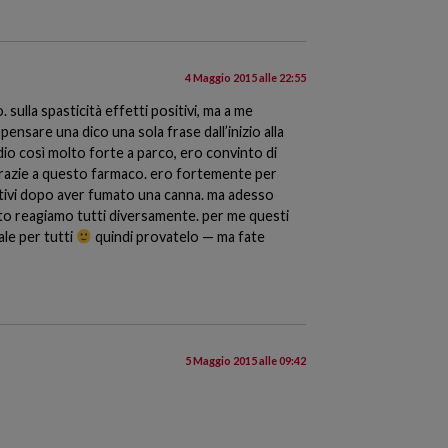
4 Maggio 2015 alle 22:55
 sulla spasticità effetti positivi, ma a me
ensare una dico una sola frase dall’inizio alla
dio così molto forte a parco, ero convinto di
 grazie a questo farmaco. ero fortemente per
itivi dopo aver fumato una canna. ma adesso
uanto reagiamo tutti diversamente. per me questi
ale per tutti
quindi provatelo — ma fate
5 Maggio 2015 alle 09:42