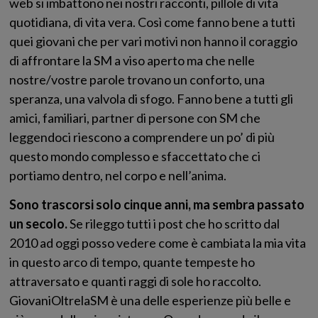
web si imbattono nei nostri racconti, pillole di vita
quotidiana, di vita vera. Così come fanno bene a tutti
quei giovani che per vari motivi non hanno il coraggio
di affrontare la SM a viso aperto ma che nelle
nostre/vostre parole trovano un conforto, una
speranza, una valvola di sfogo. Fanno bene a tutti gli
amici, familiari, partner di persone con SM che
leggendoci riescono a comprendere un po’ di più
questo mondo complesso e sfaccettato che ci
portiamo dentro, nel corpo e nell’anima.
Sono trascorsi solo cinque anni, ma sembra passato
un secolo.
Se rileggo tutti i post che ho scritto dal
2010 ad oggi posso vedere come è cambiata la mia vita
in questo arco di tempo, quante tempeste ho
attraversato e quanti raggi di sole ho raccolto.
GiovaniOltrelaSM è una delle esperienze più belle e