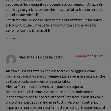
L’apoteosi l’ho raggiunta a novembre al convegno. ….Grazie di
cuore agli organizzatori perché mi avete fatto trascorrere due
giorni indimenticabili!
Speriamo che un giorno riusciremo a organizzare un incontro
di Noi Ex Giovani Oltre La Sclerosi Multipla perché avremo
vinto noi contro il nemico! !!
Rispondi
8 Gennaio 2016 alle 22:19
Mariangela Lopez
ha detto:
Alessia è’ una ragazza splendida: forte e coraggiosa come
poche, capace di vivere con leggerezza e spensieratezza, anche
se il più piccolo movimento le costa fatica.
Alessia è’ un dono e da Alessia si può solo imparare.
Imparare che ci si ammala veramente solo quando non ci
identifichiamo con le nostre difficolta’, imparare a non dubitare
di ciò che si percepisce anche se tutti ci dicono il contrario,
imparare a non smettere mai di mettere la propria esperienza al