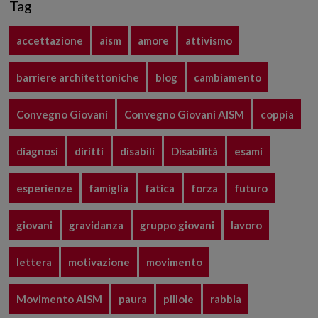
Tag
accettazione
aism
amore
attivismo
barriere architettoniche
blog
cambiamento
Convegno Giovani
Convegno Giovani AISM
coppia
diagnosi
diritti
disabili
Disabilità
esami
esperienze
famiglia
fatica
forza
futuro
giovani
gravidanza
gruppo giovani
lavoro
lettera
motivazione
movimento
Movimento AISM
paura
pillole
rabbia