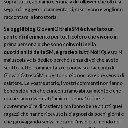
soprattutto, abbiamo centinaia di follower che oltre a
seguirci, leggerci, commentarci, ci scrivono e vogliono
raccontare la loro storia.
Se oggi il blog GiovaniOltrelaSM è diventato un
punto di riferimento per tutti coloro che vivono in
prima persona o che sono coinvolti nella
quotidianità della SM, è grazie a tutti Noi!
Questa N
maiuscola ve la dedico perché senza di voi che avete
scritto, letto, commentato e condiviso i racconti di
GiovaniOltrelaSM, questo spazio non avrebbe senso di
esistere. Le vostre storie, i vostri commenti non fanno
bene solo a noi che ci incontriamo abitualmente e che
ormai siamo diventati “amici di penna” (o forse
dovremmo dire di tastiera), ma fanno bene a tutti quei
ragazzi che hanno ricevuto la diagnosi da pochi giorni e
che girovagando senza meta nell’insidioso mondo del