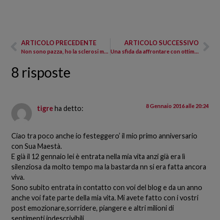
ARTICOLO PRECEDENTE
ARTICOLO SUCCESSIVO
Non sono pazza, ho la sclerosi multipla
Una sfida da affrontare con ottimismo
8 risposte
8 Gennaio 2016 alle 20:24
tigre
ha detto:
Ciao tra poco anche io festeggero’ il mio primo anniversario
con Sua Maestà.
E già il 12 gennaio lei è entrata nella mia vita anzi già era lì
silenziosa da molto tempo ma la bastarda nn si era fatta ancora
viva.
Sono subito entrata in contatto con voi del blog e da un anno
anche voi fate parte della mia vita. Mi avete fatto con i vostri
post emozionare,sorridere, piangere e altri milioni di
sentimenti indescrivibili.