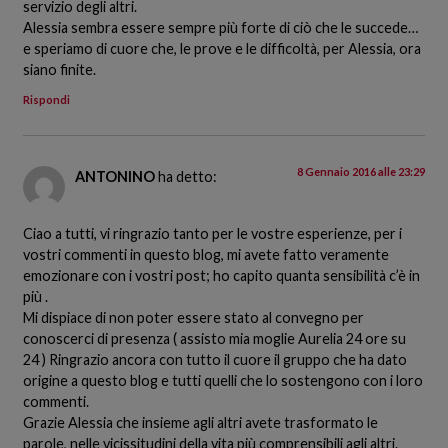
servizio degli altri.
Alessia sembra essere sempre più forte di ciò che le succede…
e speriamo di cuore che, le prove e le difficoltà, per Alessia, ora
siano finite.
Rispondi
8 Gennaio 2016 alle 23:29
ANTONINO
ha detto:
Ciao a tutti, vi ringrazio tanto per le vostre esperienze, per i
vostri commenti in questo blog, mi avete fatto veramente
emozionare con i vostri post; ho capito quanta sensibilità c’è in
più .
Mi dispiace di non poter essere stato al convegno per
conoscerci di presenza ( assisto mia moglie Aurelia 24 ore su
24 ) Ringrazio ancora con tutto il cuore il gruppo che ha dato
origine a questo blog e tutti quelli che lo sostengono con i loro
commenti.
Grazie Alessia che insieme agli altri avete trasformato le
parole, nelle vicissitudini della vita più comprensibili agli altri.