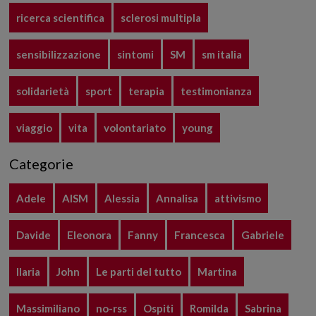
ricerca scientifica
sclerosi multipla
sensibilizzazione
sintomi
SM
sm italia
solidarietà
sport
terapia
testimonianza
viaggio
vita
volontariato
young
Categorie
Adele
AISM
Alessia
Annalisa
attivismo
Davide
Eleonora
Fanny
Francesca
Gabriele
Ilaria
John
Le parti del tutto
Martina
Massimiliano
no-rss
Ospiti
Romilda
Sabrina