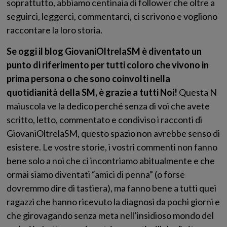
soprattutto, abbiamo centinaia di follower che oltre a
seguirci, leggerci, commentarci, ci scrivono e vogliono
raccontare la loro storia.
Se oggi il blog GiovaniOltrelaSM è diventato un
punto di riferimento per tutti coloro che vivono in
prima persona o che sono coinvolti nella
quotidianità della SM, è grazie a tutti Noi!
Questa N
maiuscola ve la dedico perché senza di voi che avete
scritto, letto, commentato e condiviso i racconti di
GiovaniOltrelaSM, questo spazio non avrebbe senso di
esistere. Le vostre storie, i vostri commenti non fanno
bene solo a noi che ci incontriamo abitualmente e che
ormai siamo diventati “amici di penna” (o forse
dovremmo dire di tastiera), ma fanno bene a tutti quei
ragazzi che hanno ricevuto la diagnosi da pochi giorni e
che girovagando senza meta nell’insidioso mondo del