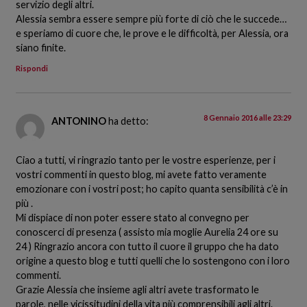
servizio degli altri.
Alessia sembra essere sempre più forte di ciò che le succede…
e speriamo di cuore che, le prove e le difficoltà, per Alessia, ora
siano finite.
Rispondi
8 Gennaio 2016 alle 23:29
ANTONINO
ha detto:
Ciao a tutti, vi ringrazio tanto per le vostre esperienze, per i
vostri commenti in questo blog, mi avete fatto veramente
emozionare con i vostri post; ho capito quanta sensibilità c’è in
più .
Mi dispiace di non poter essere stato al convegno per
conoscerci di presenza ( assisto mia moglie Aurelia 24 ore su
24 ) Ringrazio ancora con tutto il cuore il gruppo che ha dato
origine a questo blog e tutti quelli che lo sostengono con i loro
commenti.
Grazie Alessia che insieme agli altri avete trasformato le
parole, nelle vicissitudini della vita più comprensibili agli altri.