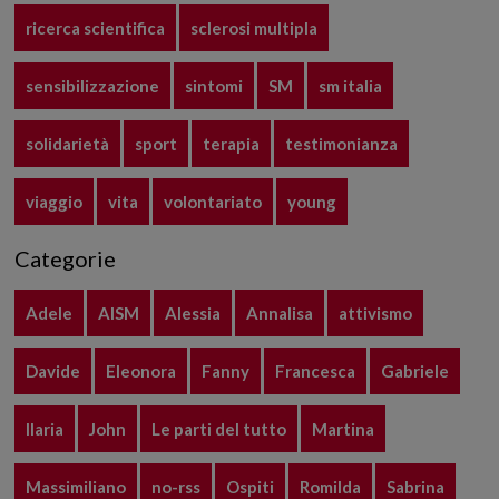
ricerca scientifica
sclerosi multipla
sensibilizzazione
sintomi
SM
sm italia
solidarietà
sport
terapia
testimonianza
viaggio
vita
volontariato
young
Categorie
Adele
AISM
Alessia
Annalisa
attivismo
Davide
Eleonora
Fanny
Francesca
Gabriele
Ilaria
John
Le parti del tutto
Martina
Massimiliano
no-rss
Ospiti
Romilda
Sabrina