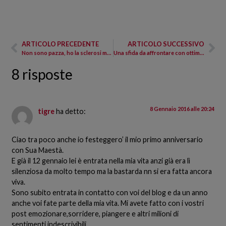
ARTICOLO PRECEDENTE
ARTICOLO SUCCESSIVO
Non sono pazza, ho la sclerosi multipla
Una sfida da affrontare con ottimismo
8 risposte
8 Gennaio 2016 alle 20:24
tigre
ha detto:
Ciao tra poco anche io festeggero’ il mio primo anniversario
con Sua Maestà.
E già il 12 gennaio lei è entrata nella mia vita anzi già era lì
silenziosa da molto tempo ma la bastarda nn si era fatta ancora
viva.
Sono subito entrata in contatto con voi del blog e da un anno
anche voi fate parte della mia vita. Mi avete fatto con i vostri
post emozionare,sorridere, piangere e altri milioni di
sentimenti indescrivibili.