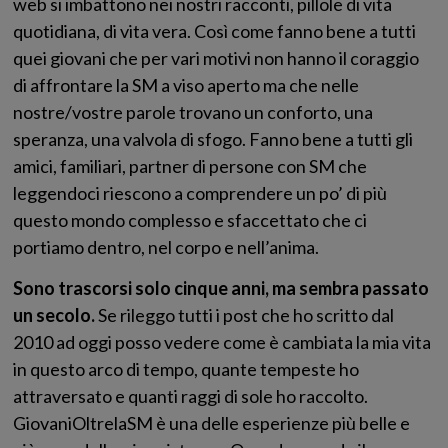
web si imbattono nei nostri racconti, pillole di vita
quotidiana, di vita vera. Così come fanno bene a tutti
quei giovani che per vari motivi non hanno il coraggio
di affrontare la SM a viso aperto ma che nelle
nostre/vostre parole trovano un conforto, una
speranza, una valvola di sfogo. Fanno bene a tutti gli
amici, familiari, partner di persone con SM che
leggendoci riescono a comprendere un po’ di più
questo mondo complesso e sfaccettato che ci
portiamo dentro, nel corpo e nell’anima.
Sono trascorsi solo cinque anni, ma sembra passato
un secolo.
Se rileggo tutti i post che ho scritto dal
2010 ad oggi posso vedere come è cambiata la mia vita
in questo arco di tempo, quante tempeste ho
attraversato e quanti raggi di sole ho raccolto.
GiovaniOltrelaSM è una delle esperienze più belle e