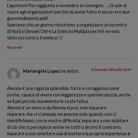
L’apoteosi l’ho raggiunta a novembre al convegno. ….Grazie di
cuore agli organizzatori perché mi avete fatto trascorrere due
giorni indimenticabili!
Speriamo che un giorno riusciremo a organizzare un incontro
di Noi Ex Giovani Oltre La Sclerosi Multipla perché avremo
vinto noi contro il nemico! !!
Rispondi
8 Gennaio 2016 alle 22:19
Mariangela Lopez
ha detto:
Alessia è’ una ragazza splendida: forte e coraggiosa come
poche, capace di vivere con leggerezza e spensieratezza, anche
se il più piccolo movimento le costa fatica.
Alessia è’ un dono e da Alessia si può solo imparare.
Imparare che ci si ammala veramente solo quando non ci
identifichiamo con le nostre difficolta’, imparare a non dubitare
di ciò che si percepisce anche se tutti ci dicono il contrario,
imparare a non smettere mai di mettere la propria esperienza al