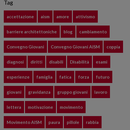
Tag
accettazione
aism
amore
attivismo
barriere architettoniche
blog
cambiamento
Convegno Giovani
Convegno Giovani AISM
coppia
diagnosi
diritti
disabili
Disabilità
esami
esperienze
famiglia
fatica
forza
futuro
giovani
gravidanza
gruppo giovani
lavoro
lettera
motivazione
movimento
Movimento AISM
paura
pillole
rabbia