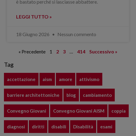
è bastato perché si lasciasse abbattere.
LEGGI TUTTO »
18 Giugno 2026
Nessun commento
« Precedente
1
2
3
…
414
Successivo »
Tag
accettazione
aism
amore
attivismo
barriere architettoniche
blog
cambiamento
Convegno Giovani
Convegno Giovani AISM
coppia
diagnosi
diritti
disabili
Disabilità
esami