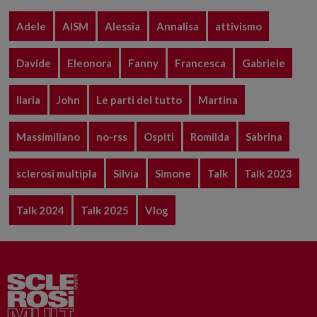
Adele
AISM
Alessia
Annalisa
attivismo
Davide
Eleonora
Fanny
Francesca
Gabriele
Ilaria
John
Le parti del tutto
Martina
Massimiliano
no-rss
Ospiti
Romilda
Sabrina
sclerosi multipla
Silvia
Simone
Talk
Talk 2023
Talk 2024
Talk 2025
Vlog