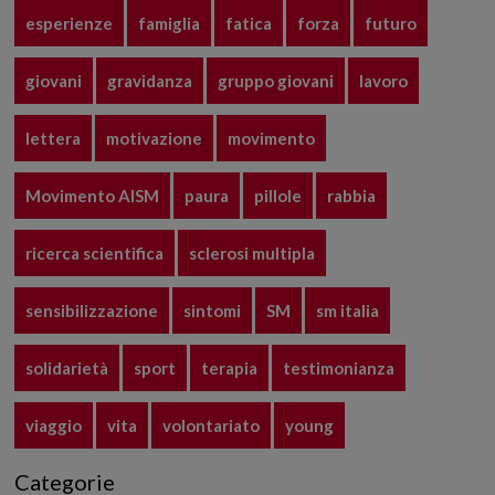
esperienze
famiglia
fatica
forza
futuro
giovani
gravidanza
gruppo giovani
lavoro
lettera
motivazione
movimento
Movimento AISM
paura
pillole
rabbia
ricerca scientifica
sclerosi multipla
sensibilizzazione
sintomi
SM
sm italia
solidarietà
sport
terapia
testimonianza
viaggio
vita
volontariato
young
Categorie