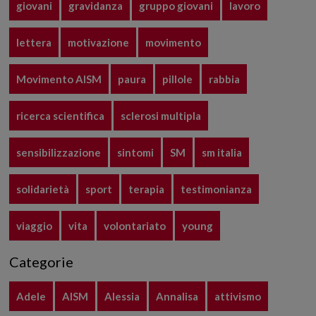
giovani
gravidanza
gruppo giovani
lavoro
lettera
motivazione
movimento
Movimento AISM
paura
pillole
rabbia
ricerca scientifica
sclerosi multipla
sensibilizzazione
sintomi
SM
sm italia
solidarietà
sport
terapia
testimonianza
viaggio
vita
volontariato
young
Categorie
Adele
AISM
Alessia
Annalisa
attivismo