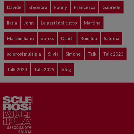
Davide
Eleonora
Fanny
Francesca
Gabriele
Ilaria
John
Le parti del tutto
Martina
Massimiliano
no-rss
Ospiti
Romilda
Sabrina
sclerosi multipla
Silvia
Simone
Talk
Talk 2023
Talk 2024
Talk 2025
Vlog