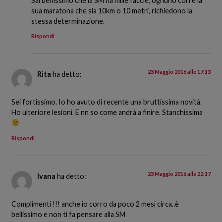
Sai benissimo che la SM ha mille faccie, ognuno corre la
sua maratona che sia 10km o 10 metri, richiedono la
stessa determinazione.
Rispondi
23 Maggio 2016 alle 17:13
Rita
ha detto:
Sei fortissimo. Io ho avuto di recente una bruttissima novità.
Ho ulteriore lesioni. E nn so come andrà a finire. Stanchissima
Rispondi
23 Maggio 2016 alle 22:17
Ivana
ha detto:
Complimenti !!! anche io corro da poco 2 mesi circa..è
bellissimo e non ti fa pensare alla SM