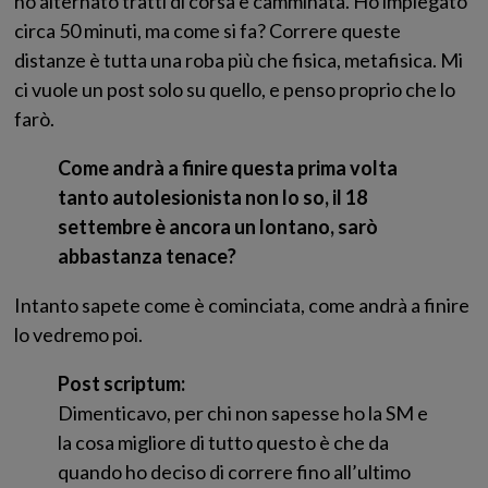
ho alternato tratti di corsa e camminata. Ho impiegato
circa 50 minuti, ma come si fa? Correre queste
distanze è tutta una roba più che fisica, metafisica. Mi
ci vuole un post solo su quello, e penso proprio che lo
farò.
Come andrà a finire questa prima volta
tanto autolesionista non lo so, il 18
settembre è ancora un lontano, sarò
abbastanza tenace?
Intanto sapete come è cominciata, come andrà a finire
lo vedremo poi.
Post scriptum:
Dimenticavo, per chi non sapesse ho la SM e
la cosa migliore di tutto questo è che da
quando ho deciso di correre fino all’ultimo