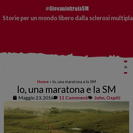
Storie per un mondo libero dalla sclerosi multipla
Home
»
Io, una maratona e la SM
Io, una maratona e la SM
Maggio 23, 2016
11 Commenti
John
,
Ospiti