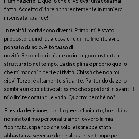
illuminazione. È quello che ci voleva: una cosa mai
fatta. Accetto di fare apparentemente in maniera
insensata, grande!
In realtà i motivi sono diversi. Primo: mi è stato
proposto, quindi qualcosa che difficilmente avrei
pensato da solo. Alto tasso di
novità. Secondo: richiede un impegno costante e
strutturato nel tempo. La disciplina è proprio quello
che mi manca in certe attività. Chissà che non mi
giovi Terzo: è altamente sfidante. Partendo da zero
sembra un obbiettivo altissimo che sposterà in avanti il
mio limite comunque vada. Quarto: perché no?
Presa la decisione, non ho perso 1 minuto, ho subito
nominato il mio personal trainer, ovvero la mia
fidanzata, sapendo che solo lei sarebbe stata
abbastanza severa e dolce allo stesso tempo per