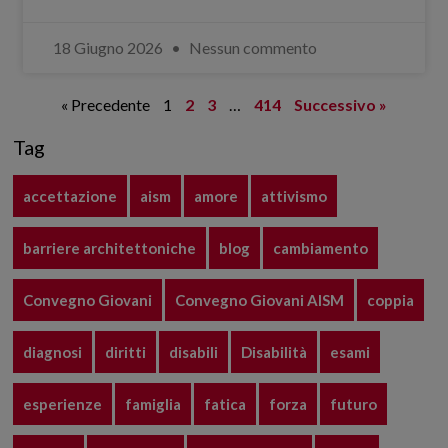
18 Giugno 2026
Nessun commento
« Precedente
1
2
3
…
414
Successivo »
Tag
accettazione
aism
amore
attivismo
barriere architettoniche
blog
cambiamento
Convegno Giovani
Convegno Giovani AISM
coppia
diagnosi
diritti
disabili
Disabilità
esami
esperienze
famiglia
fatica
forza
futuro