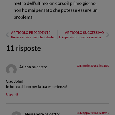
metro dell’ultimo km corso il primo giorno,
non ho mai pensato che potesse essere un
problema.
ARTICOLO PRECEDENTE
ARTICOLO SUCCESSIVO
Non era ansia e neanche il dente del giudizio
Ho imparato di nuovo a camminare da sola
11 risposte
23 Maggio 2016 alle 11:52
Ariano
ha detto:
Ciao John!
In bocca al lupo per la tua esperienza!
Rispondi
24 Maggio 2016 alle 06:12
Alessandra
ha detto: