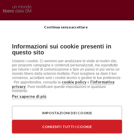
Privacy
–
Disclaimer
Continua senza accettare
AISM.it
Richiedi Informazioni
Informazioni sui cookie presenti in
Iscriviti alla Newsletter
questo sito
Dichiarazione accessibilità
Usiamo i cookie. Ci servono per analizzare le visite al nostro sito,
per proporre campagne e contenuti personalizzati, ma soprattutto
per ridurre i costi di comunicazione e fare un passo in più verso un
mondo libero dalla sclerosi multipla. Puoi scegliere se dare il tuo
Social
consenso, accettare solo i cookie tecnici o gestire le tue preferenze.
cookie policy
l’informativa
Per approfondire, consulta la
e
privacy
. Puoi modificare queste impostazioni in qualsiasi
momento.
Per saperne di più
AISM
Associazione Italiana Sclerosi Multipla APS / ETS
IMPOSTAZIONI DEI COOKIE
Sede Legale: Via Cavour 181/a, 00184 Roma
CF: 96015150582 – PI: 06125061009
CONSENTI TUTTI I COOKIE