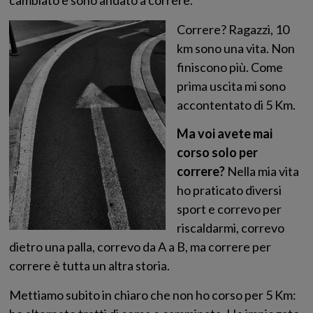
cambiato e sono andato a correre.
Correre? Ragazzi, 10
km sono una vita. Non
finiscono più. Come
prima uscita mi sono
accontentato di 5 Km.
Ma voi avete mai
corso solo per
correre?
Nella mia vita
ho praticato diversi
sport e correvo per
riscaldarmi, correvo
dietro una palla, correvo da A a B, ma correre per
correre è tutta un altra storia.
Mettiamo subito in chiaro che non ho corso per 5 Km: