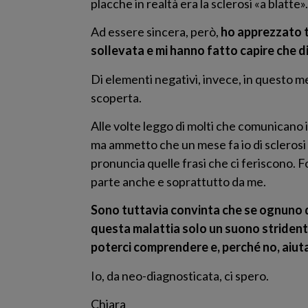
placche in realtà era la sclerosi «a blatte
Ad essere sincera, però,
ho apprezzato t
sollevata e mi hanno fatto capire che 
Di elementi negativi, invece, in questo me
scoperta.
Alle volte leggo di molti che comunicano
ma ammetto che un mese fa io di sclerosi
pronuncia quelle frasi che ci feriscono. F
parte anche e soprattutto da me.
Sono tuttavia convinta che se ognuno di
questa malattia solo un suono strident
poterci comprendere e, perché no, aiut
Io, da neo-diagnosticata, ci spero.
Chiara