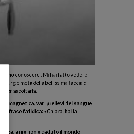
vevamo conoscerci. Mi hai fatto vedere
ourg e metà della bellissima faccia di
e per ascoltarla.
nza magnetica, vari prelievi del sangue
 la frase fatidica: «Chiara, hai la
nianza, a me non è caduto il mondo