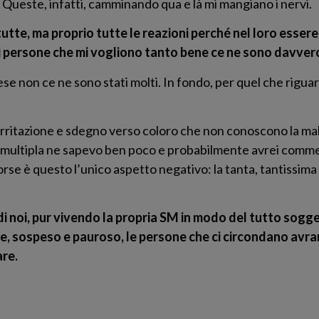
». Queste, infatti, camminando qua e là mi mangiano i nervi.
utte, ma proprio tutte le reazioni perché nel loro esser
di persone che mi vogliono tanto bene ce ne sono davver
se non ce ne sono stati molti. In fondo, per quel che riguard
 irritazione e sdegno verso coloro che non conoscono la ma
 multipla ne sapevo ben poco e probabilmente avrei commess
orse è questo l’unico aspetto negativo: la tanta, tantissim
 noi, pur vivendo la propria SM in modo del tutto sogge
e, sospeso e pauroso, le persone che ci circondano avr
are.