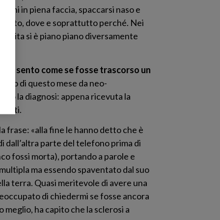
achi in piena faccia, spaccarsi naso e
icchiato, dove e soprattutto perché. Nei
a mia vita si è piano piano diversamente
ni, mi sento come se fosse trascorso un
ilancio di questo mese da neo-
uito la diagnosi: appena ricevuta la
renti.
 frase: «alla fine le hanno detto che è
 dall’altra parte del telefono prima di
nco fossi morta), portando a parole e
si multipla ma essendo spaventato dal suo
la terra. Quasi meritevole di avere una
 preoccupato di chiedermi se fosse ancora
o meglio, ha capito che la sclerosi a