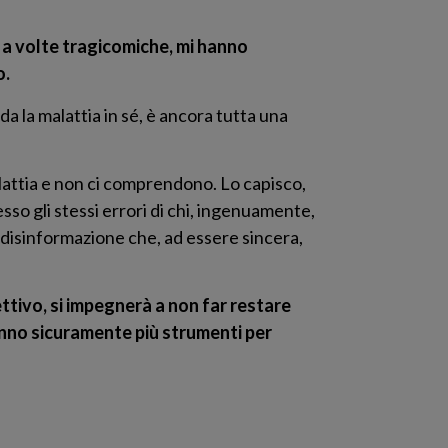
e a volte tragicomiche, mi hanno
o.
a la malattia in sé, è ancora tutta una
lattia e non ci comprendono. Lo capisco,
o gli stessi errori di chi, ingenuamente,
a disinformazione che, ad essere sincera,
ttivo, si impegnerà a non far restare
anno sicuramente più strumenti per