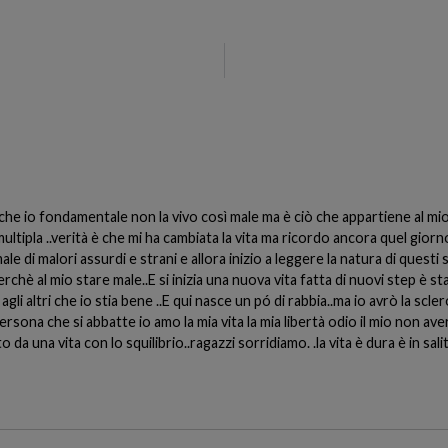
anche io fondamentale non la vivo così male ma è ciò che appartiene al 
multipla ..verità è che mi ha cambiata la vita ma ricordo ancora quel gior
le di malori assurdi e strani e allora inizio a leggere la natura di questi 
rchè al mio stare male..E si inizia una nuova vita fatta di nuovi step è sta
i altri che io stia bene ..E qui nasce un pó di rabbia..ma io avrò la scler
sona che si abbatte io amo la mia vita la mia libertà odio il mio non aver
to da una vita con lo squilibrio..ragazzi sorridiamo. .la vita è dura è in s