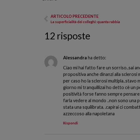
ARTICOLO PRECEDENTE
La superficialità dei colleghi: quanta rabbia
12 risposte
Alessandra
ha detto:
Ciao mi hai fatto fare un sorriso..sai 
propositiva anche dinanzi alla sclerosi 
per caso ho la sclerosi multipla..stavo ma
giorno mi tranquillizai ho detto cè un pe
positività forse fanno sempre pensare agl
farla vedere al mondo ..non sono una per
stata una squilibrata. .capirai ci combat
azzeccoso alla napoletana
Rispondi