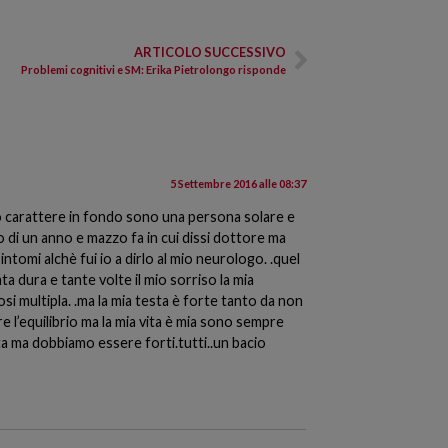
ARTICOLO SUCCESSIVO
Problemi cognitivi e SM: Erika Pietrolongo risponde
5 Settembre 2016 alle 08:37
mio carattere in fondo sono una persona solare e
no di un anno e mazzo fa in cui dissi dottore ma
sintomi alchè fui io a dirlo al mio neurologo. .quel
ta dura e tante volte il mio sorriso la mia
osi multipla. .ma la mia testa è forte tanto da non
e l’equilibrio ma la mia vita è mia sono sempre
alita ma dobbiamo essere forti.tutti..un bacio