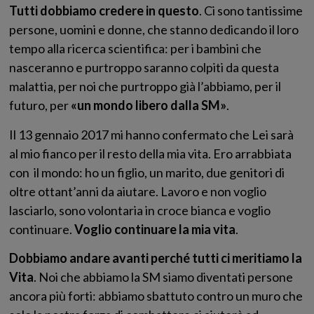
Tutti dobbiamo credere in questo
. Ci sono tantissime
persone, uomini e donne, che stanno dedicando il loro
tempo alla ricerca scientifica: per i bambini che
nasceranno e purtroppo saranno colpiti da questa
malattia, per noi che purtroppo già l’abbiamo, per il
futuro, per
«un mondo libero dalla SM»
.
Il 13 gennaio 2017 mi hanno confermato che Lei sarà
al mio fianco per il resto della mia vita. Ero arrabbiata
con il mondo: ho un figlio, un marito, due genitori di
oltre ottant’anni da aiutare. Lavoro e non voglio
lasciarlo, sono volontaria in croce bianca e voglio
continuare.
Voglio continuare la mia vita
.
Dobbiamo andare avanti perché tutti ci meritiamo la
Vita
. Noi che abbiamo la SM siamo diventati persone
ancora più forti: abbiamo sbattuto contro un muro che