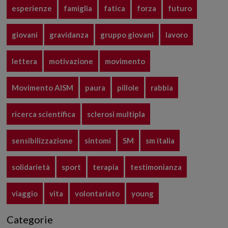
esperienze
famiglia
fatica
forza
futuro
giovani
gravidanza
gruppo giovani
lavoro
lettera
motivazione
movimento
Movimento AISM
paura
pillole
rabbia
ricerca scientifica
sclerosi multipla
sensibilizzazione
sintomi
SM
sm italia
solidarietà
sport
terapia
testimonianza
viaggio
vita
volontariato
young
Categorie