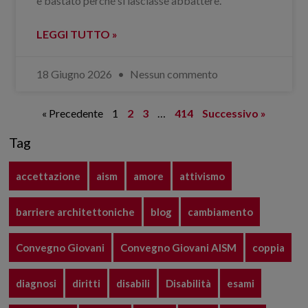
è bastato perché si lasciasse abbattere.
LEGGI TUTTO »
18 Giugno 2026
Nessun commento
« Precedente
1
2
3
…
414
Successivo »
Tag
accettazione
aism
amore
attivismo
barriere architettoniche
blog
cambiamento
Convegno Giovani
Convegno Giovani AISM
coppia
diagnosi
diritti
disabili
Disabilità
esami