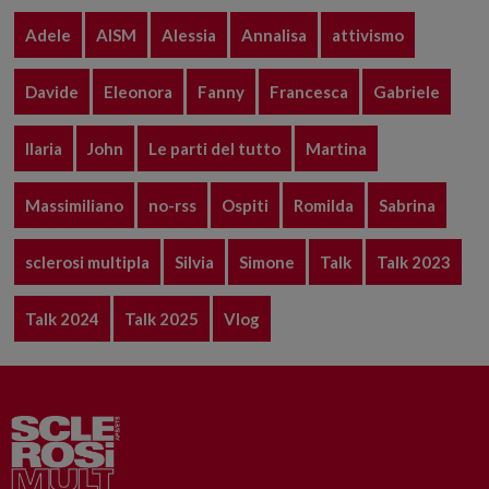
Adele
AISM
Alessia
Annalisa
attivismo
Davide
Eleonora
Fanny
Francesca
Gabriele
Ilaria
John
Le parti del tutto
Martina
Massimiliano
no-rss
Ospiti
Romilda
Sabrina
sclerosi multipla
Silvia
Simone
Talk
Talk 2023
Talk 2024
Talk 2025
Vlog