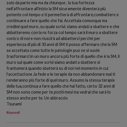
solo da parte mia ma da chiunque , la tua fortezza
nell’affrontare all’inizio la SM sicuramente diventerà più
potente col tempo e ti permetterà di affrontare,combattere e
continuare a fare quello che fai. Accettala comunque ma
credimi quel muro ,su quale scrivi, siamo andati a sbattere e che
abbatteremo con la ns forza col tempo sarà il muro a sbattere
contro di noi e non riuscirà ad abbatterci perché per
esperienza di più di 30 anni di SM ti posso affermare che la SM
se accettata come tutte le patologie puo se si vuole
trasformarci in un muro ancora più forte di quello che è la SM, il
muro sul quale come scrivi siamo andati a sbattere si
frantumerà quando sbatterà su di noi nel momento in cui
l’accettazIone ,la fede e le terapie da non abbandonare mai ti
renderanno più forte di quel muro. Assumo la stessa terapia
della tua,continua a fare quello che hai fatto, certo 32 anni di
SM non sono come per te pochi mesi ma vedrai che sarà lo
stesso anche per te. Un abbraccio
Tsunami
Rispondi