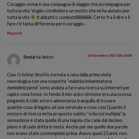
Coraggio ormai è una compagna di viaggio che accompagna per
tutta la vita. Voglio condividere un motto che mi ha aiutato per
tutta la vita
ti abbatti o combattiiiiiiiiiiiiiiiii. Certo fra il dire e il
fare c’è tanta differenza però coraggio.
Rispondi
14 Novembre 2017 alle 20:08
Sonia
ha detto:
Ciao Cristina! Anch’io tornata a casa dalla prima visita
neurologica con una sospetta “malattia infiammatoria
demielinizzante” sono andata a fare una ricerca su internet per
capire cosa fosse. In fondo il mio unico sintomo era una scossa
piegando il collo ed ero abbastanza tranquilla di trovare
qualche cosa di legato ad una cervicale o cose cosi.Quando il
motore di ricerca mi ha proposto subito “sclerosi multipla” la
sensazione è stata quella di una tegola che cade dal decimo
piano e di cade dritta in testa. Anche per me quelle due parole
non erano state contemplate prima. Avevo quasi 23 anni, non