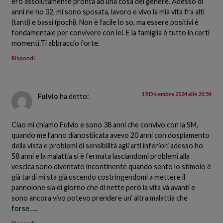
ero assolutamente pronta ad una cosa del genere. Adesso di
anni ne ho 32, mi sono sposata, lavoro e vivo la mia vita fra alti
(tanti) e bassi (pochi). Non è facile lo so, ma essere positivi è
fondamentale per convivere con lei. E la famiglia è tutto in certi
momenti.Ti abbraccio forte.
Rispondi
15 Dicembre 2024 alle 20:54
Fulvio
ha detto:
Ciao mi chiamo Fulvio e sono 38 anni che convivo con la SM,
quando me l’anno dianostiicata avevo 20 anni con dospiamento
della vista e problemi di sensibilità agli arti inferiori adesso ho
58 anni e la malattia si è fermata lasciandomi problemi alla
vescica sono diventato incontinente quando sento lo stimolo è
già tardi mi sta già uscendo costringendomi a mettere il
pannolone sia di giorno che di nette però la vita và avanti e
sono ancora vivo potevo prendere un’ altra malattia che
forse…..