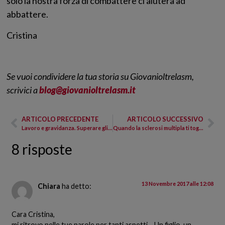
solo la nostra forza di combattere ci aiuterà ad
abbattere.
Cristina
Se vuoi condividere la tua storia su Giovanioltrelasm,
scrivici a
blog@giovanioltrelasm.it
ARTICOLO PRECEDENTE
ARTICOLO SUCCESSIVO
Lavoro e gravidanza. Superare gli ostacoli con la forza che è in te.
Quando la sclerosi multipla ti toglie il respiro
8 risposte
13 Novembre 2017 alle 12:08
Chiara
ha detto:
Cara Cristina,
mi ritrovo nelle tue parole per tanti aspetti… Un figlio, un