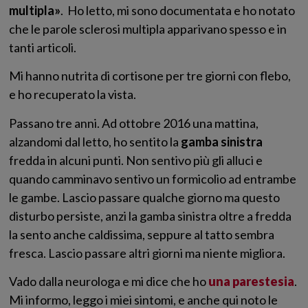
multipla»
. Ho letto, mi sono documentata e ho notato
che le parole sclerosi multipla apparivano spesso e in
tanti articoli.
Mi hanno nutrita di cortisone per tre giorni con flebo,
e ho recuperato la vista.
Passano tre anni. Ad ottobre 2016 una mattina,
alzandomi dal letto, ho sentito la
gamba sinistra
fredda in alcuni punti. Non sentivo più gli alluci e
quando camminavo sentivo un formicolio ad entrambe
le gambe. Lascio passare qualche giorno ma questo
disturbo persiste, anzi la gamba sinistra oltre a fredda
la sento anche caldissima, seppure al tatto sembra
fresca. Lascio passare altri giorni ma niente migliora.
Vado dalla neurologa e mi dice che ho
una parestesia
.
Mi informo, leggo i miei sintomi, e anche qui noto le