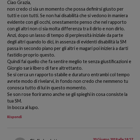
Ciao Grazia,
non credo ci sia un momento che possa definirsi giusto per
tutti e con tutti. Se non hai disabilità che si vedono in maniera
evidente con gli occhi, onestamente penso che nel rapporto
con gli altri non ci sia molta differenza tra il dirlo e non dirlo.
Anzi, dopo un lasso di tempo di perplessità iniziale da parte
degli altri quando lo dici, in assenza di evidenti disabilità la SM
passa in secondo piano per gli altri e magari poi inizierà a darti
fastidio proprio questo.
Quindi fai quello che fa sentire meglio te senza giustificazioni e
Giorgio sarà libero di fare altrettanto.
Se si cerca un rapporto stabile e duraturo entrambi col tempo
avrete modo di rivelarvi, in fondo non credo che nemmeno tu
conosca tutto di lui in questo momento.
Se son rose fioriranno anche se gli spieghi in cosa consiste la
tua SM.
In bocca al lupo.
Rispondi
20 Giugno 2019 alle 18:57