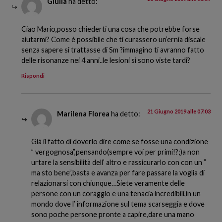
Giulia
ha detto:
Ciao Mario,posso chiederti una cosa che potrebbe forse
aiutarmi? Come è possibile che ti curassero un’ernia discale
senza sapere si trattasse di Sm ?immagino ti avranno fatto
delle risonanze nei 4 anni..le lesioni si sono viste tardi?
Rispondi
21 Giugno 2019 alle 07:03
Marilena Florea
ha detto:
Già il fatto di doverlo dire come se fosse una condizione
” vergognosa”,pensando(sempre voi per primi!?;)a non
urtare la sensibilità dell’ altro e rassicurarlo con con un ”
ma sto bene”,basta e avanza per fare passare la voglia di
relazionarsi con chiunque…Siete veramente delle
persone con un coraggio e una tenacia incredibili,in un
mondo dove l’ informazione sul tema scarseggia e dove
sono poche persone pronte a capire,dare una mano