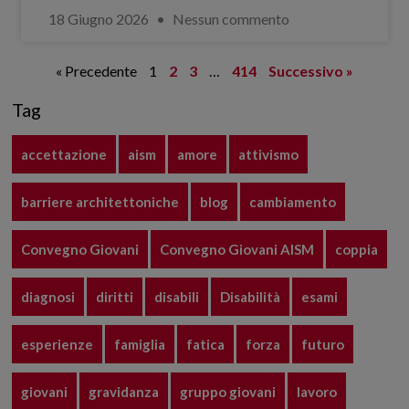
18 Giugno 2026
Nessun commento
« Precedente
1
2
3
…
414
Successivo »
Tag
accettazione
aism
amore
attivismo
barriere architettoniche
blog
cambiamento
Convegno Giovani
Convegno Giovani AISM
coppia
diagnosi
diritti
disabili
Disabilità
esami
esperienze
famiglia
fatica
forza
futuro
giovani
gravidanza
gruppo giovani
lavoro