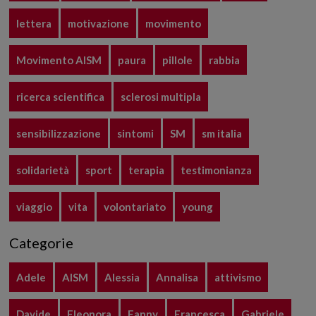
lettera
motivazione
movimento
Movimento AISM
paura
pillole
rabbia
ricerca scientifica
sclerosi multipla
sensibilizzazione
sintomi
SM
sm italia
solidarietà
sport
terapia
testimonianza
viaggio
vita
volontariato
young
Categorie
Adele
AISM
Alessia
Annalisa
attivismo
Davide
Eleonora
Fanny
Francesca
Gabriele