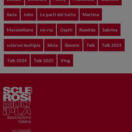
Ilaria
John
Le parti del tutto
Martina
Massimiliano
no-rss
Ospiti
Romilda
Sabrina
sclerosi multipla
Silvia
Simone
Talk
Talk 2023
Talk 2024
Talk 2025
Vlog