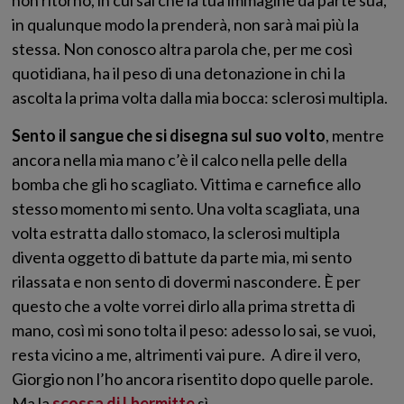
non ritorno, in cui sai che la tua immagine da parte sua,
in qualunque modo la prenderà, non sarà mai più la
stessa. Non conosco altra parola che, per me così
quotidiana, ha il peso di una detonazione in chi la
ascolta la prima volta dalla mia bocca: sclerosi multipla.
Sento il sangue che si disegna sul suo volto
, mentre
ancora nella mia mano c’è il calco nella pelle della
bomba che gli ho scagliato. Vittima e carnefice allo
stesso momento mi sento. Una volta scagliata, una
volta estratta dallo stomaco, la sclerosi multipla
diventa oggetto di battute da parte mia, mi sento
rilassata e non sento di dovermi nascondere. È per
questo che a volte vorrei dirlo alla prima stretta di
mano, così mi sono tolta il peso: adesso lo sai, se vuoi,
resta vicino a me, altrimenti vai pure. A dire il vero,
Giorgio non l’ho ancora risentito dopo quelle parole.
Ma la
scossa di Lhermitte
sì.