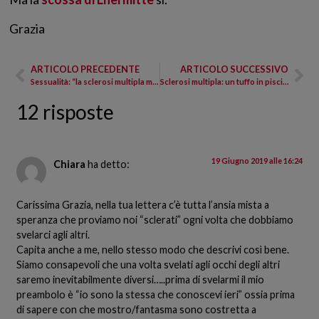
Grazia
ARTICOLO PRECEDENTE
ARTICOLO SUCCESSIVO
Sessualità: “la sclerosi multipla mi ha messo a dura prova”
Sclerosi multipla: un tuffo in piscina fino a toccare il fondo
12 risposte
19 Giugno 2019 alle 16:24
Chiara
ha detto:
Carissima Grazia, nella tua lettera c’è tutta l’ansia mista a
speranza che proviamo noi “sclerati” ogni volta che dobbiamo
svelarci agli altri.
Capita anche a me, nello stesso modo che descrivi così bene.
Siamo consapevoli che una volta svelati agli occhi degli altri
saremo inevitabilmente diversi…..prima di svelarmi il mio
preambolo è “io sono la stessa che conoscevi ieri” ossia prima
di sapere con che mostro/fantasma sono costretta a