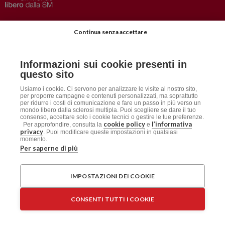
Privacy
–
Disclaimer
Continua senza accettare
AISM.it
Richiedi Informazioni
Informazioni sui cookie presenti in
Iscriviti alla Newsletter
questo sito
Dichiarazione accessibilità
Usiamo i cookie. Ci servono per analizzare le visite al nostro sito,
per proporre campagne e contenuti personalizzati, ma soprattutto
per ridurre i costi di comunicazione e fare un passo in più verso un
mondo libero dalla sclerosi multipla. Puoi scegliere se dare il tuo
Social
consenso, accettare solo i cookie tecnici o gestire le tue preferenze.
cookie policy
l’informativa
Per approfondire, consulta la
e
privacy
. Puoi modificare queste impostazioni in qualsiasi
momento.
Per saperne di più
AISM
Associazione Italiana Sclerosi Multipla APS / ETS
IMPOSTAZIONI DEI COOKIE
Sede Legale: Via Cavour 181/a, 00184 Roma
CF: 96015150582 – PI: 06125061009
CONSENTI TUTTI I COOKIE