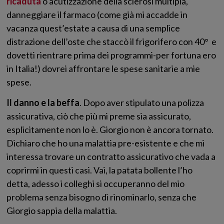
ricaduta
o acutizzazione della sclerosi multipla,
danneggiare il farmaco (come già mi accadde in
vacanza quest’estate a causa di una semplice
distrazione dell’oste che staccò il frigorifero con 40° e
dovetti rientrare prima dei programmi-per fortuna ero
in Italia!) dovrei affrontare le spese sanitarie a mie
spese.
Il danno e la beffa
. Dopo aver stipulato una polizza
assicurativa, ciò che più mi preme sia assicurato,
esplicitamente non lo è. Giorgio non è ancora tornato.
Dichiaro che ho una malattia pre-esistente e che mi
interessa trovare un contratto assicurativo che vada a
coprirmi in questi casi. Vai, la patata bollente l’ho
detta, adesso i colleghi si occuperanno del mio
problema senza bisogno di rinominarlo, senza che
Giorgio sappia della malattia.