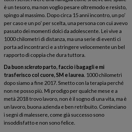
è un tesoro, ma non voglio pesare oltremodo e resisto,
spingo al massimo. Dopo circa 15 anni incontro, un po’
per caso e un po’ per scelta, una persona con cui avevo
passato dei momenti dolci da adolescente. Lei vive a
1000 chilometri di distanza, ma una serie di eventi ci
porta ad incontrarci e a stringere velocemente un bel
rapporto di coppia che dura tuttora.
Da buon
sclerato
parto, faccio i bagagli e mi
trasferisco col cuore, SM e laurea
. 1000 chilometri
dopo siamo a fine 2017. Smetto con la terapia perché
non ne posso più. Mi prodigo per qualche mese e a
metà 2018 trovo lavoro, non è il sogno di una vita, ma è
un lavoro, buona azienda e ben retribuito. Cominciano
i segni di malessere, come già successo sono
insoddisfatto e non sono felice.