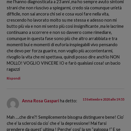
me l’hanno diagnosticata a 23 anni ,ma ho sempre avuto sintomi
strani che non riuscivo a spiegarmi, credo sia comunque un’età
difficile, non sai ancora chi sei e cosa vuoi fare nella vita,
crescendo ho lavorato molto su me stessa e adesso non mi
butto più via e non mi sento più così insignificante ,ma le lacrime
continuano a scorrere e non so davvero come rimediare,
comunque in questa fase sono più che altro arrabbiata e tra
momenti bui e momenti di euforia inspiegabili vivo pensando
che devo per forza guarire, non voglio più accontentarmi,
rivoglio la vita che mi spettava, quindi posso dire anch’io NON
MOLLO! VOGLIO VINCERE IO e farò qualsiasi cosa! un bacio
ragazzi
Rispondi
15 Settembre 2020 alle 19:55
Anna Rosa Gaspari
ha detto:
Mah ….che dire?! Semplicemente bisogna distinguere bene! Cio’
che e’ la sclerosi da cio’ che e’ la depressione! Mai farsi
prendere da quest’ ultima ! Perche’ cosi’ la sm “galoppa !” E se