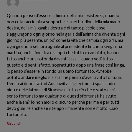
Quando penso d’essere al limite della mia resistenza, quando
non ce la faccio più a sopportare l’inettitudine della mia mano
destra, della mia gamba destra e di tante piccole cose
s’aggiungono ogni giorno nella gerla dell’anima che diventa ogni
giorno più pesante, un po’ come la vita che cambia ogni 24h. ma
ogni giorno ti sembra uguale al precedente finchè ti svegli una
mattina, apri la finestra e scopri che tutto è cambiato, hanno
fatto anche una rotonda davanti casa…, quado vedi tutto
questo e ti senti sfatto, soprattutto dopo una frase così lunga,
io penso d’essere in fondo un uomo fortunato. Avrebbe
potuto andare meglio ma alla fine penso d’aver avuto fortuna.
Penso ai deportati ad Auschwitz, ai greci morti spaccando
pietre nelle latomie di Siracusa e tutto ciò che è stato e mi
sento fortunato ma qualcuno di questi sfortunati ha avuto
anche la sm? Io non mollo di sicuro perchè per me e per tutti
devo guarire anche se il tempo rimanente non è molto. Ciao
fortunello.
Rispondi