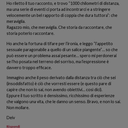
Ho riletto il tuo racconto, e trovo “1000 chilometri di distanza,
ma una serie di eventi ci porta ad incontrarci e a stringere
velocemente un bel rapporto di coppia che dura tuttora”: che
meraviglia.
Ragazzo mio, che meraviglia. Che storia da raccontare, che
storia poterlo raccontare.
Ho anche la fortuna di tifare per l’ironia, e leggo “l’appetito
sessuale paragonabile a quello di un salice piangente”… so che
può essere un problema assai pesante… spero mi perdonerai
se l’ho posata nel terreno del sorriso, ma l’espressione è
davvero troppo efficace.
Immagino anche il peso derivato dalla distanza tra ciò che sei
(insoddisfatto) è ciò che vorresti essere (e questo pare di
capire che non lo sai, non avendo obiettivi… così dici).
Eppure il tuo scritto è densissimo, ricchissimo di esperienze
che valgono una vita, che le danno un senso. Bravo, e non lo sai.
Non mollare.
Deiv
Rispondi