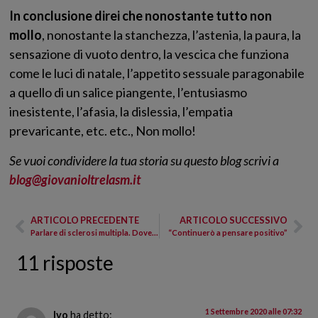
In conclusione direi che nonostante tutto non
mollo
, nonostante la stanchezza, l’astenia, la paura, la
sensazione di vuoto dentro, la vescica che funziona
come le luci di natale, l’appetito sessuale paragonabile
a quello di un salice piangente, l’entusiasmo
inesistente, l’afasia, la dislessia, l’empatia
prevaricante, etc. etc., Non mollo!
Se vuoi condividere la tua storia su questo blog scrivi a
blog@giovanioltrelasm.it
ARTICOLO PRECEDENTE
ARTICOLO SUCCESSIVO
Parlare di sclerosi multipla. Dovere, volere o necessità?
“Continuerò a pensare positivo”
11 risposte
1 Settembre 2020 alle 07:32
Ivo
ha detto: