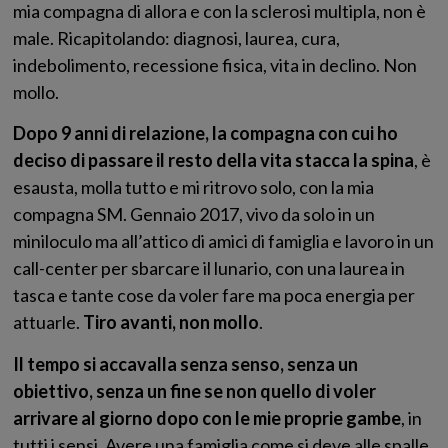
mia compagna di allora e con la sclerosi multipla, non è
male. Ricapitolando: diagnosi, laurea, cura,
indebolimento, recessione fisica, vita in declino. Non
mollo.
Dopo 9 anni di relazione, la compagna con cui ho
deciso di passare il resto della vita stacca la spina
, è
esausta, molla tutto e mi ritrovo solo, con la mia
compagna SM. Gennaio 2017, vivo da solo in un
miniloculo ma all’attico di amici di famiglia e lavoro in un
call-center per sbarcare il lunario, con una laurea in
tasca e tante cose da voler fare ma poca energia per
attuarle.
Tiro avanti, non mollo
.
Il tempo si accavalla senza senso, senza un
obiettivo, senza un fine se non quello di voler
arrivare al giorno dopo con le mie proprie gambe
, in
tutti i sensi. Avere una famiglia come si deve alle spalle