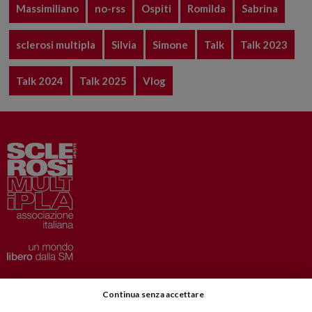
Massimiliano
no-rss
Ospiti
Romilda
Sabrina
sclerosi multipla
Silvia
Simone
Talk
Talk 2023
Talk 2024
Talk 2025
Vlog
Privacy
–
Disclaimer
Continua senza accettare
AISM.it