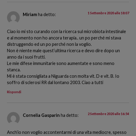
1 Settembre 2020 alle 18:07
Miriam
ha detto:
Ciao io mi sto curando con la ricerca sul microbiota intestinale
e al momento non ho ancora terapia.. un po perché mi stava
distruggendo ed un po perché non la voglio.
Non è niente male quest’ultima ricerca e devo dire dopo un
anno da i suoi frutti.
Le mie difese immunitarie sono aumentate e sono meno
stanca.
Mi è stata consigliata a Niguarda con molta vit. D e vit. B. Io
soffro di sclerosi RR dal lontano 2003. Ciao a tutti
Rispondi
2 Settembre 2020 alle 16:54
Cornelia Gasparin
ha detto:
Anch’io non voglio accontentarmi di una vita mediocre, spesso