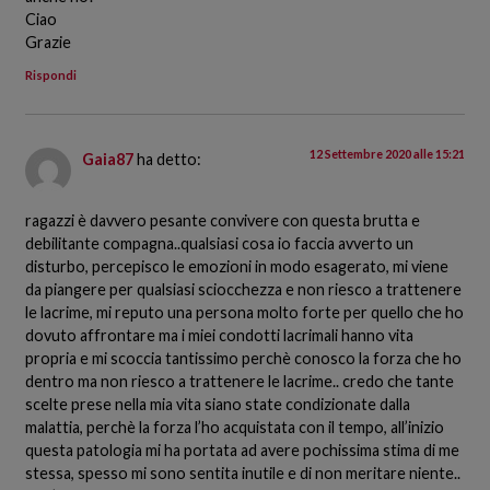
Ciao
Grazie
Rispondi
12 Settembre 2020 alle 15:21
Gaia87
ha detto:
ragazzi è davvero pesante convivere con questa brutta e
debilitante compagna..qualsiasi cosa io faccia avverto un
disturbo, percepisco le emozioni in modo esagerato, mi viene
da piangere per qualsiasi sciocchezza e non riesco a trattenere
le lacrime, mi reputo una persona molto forte per quello che ho
dovuto affrontare ma i miei condotti lacrimali hanno vita
propria e mi scoccia tantissimo perchè conosco la forza che ho
dentro ma non riesco a trattenere le lacrime.. credo che tante
scelte prese nella mia vita siano state condizionate dalla
malattia, perchè la forza l’ho acquistata con il tempo, all’inizio
questa patologia mi ha portata ad avere pochissima stima di me
stessa, spesso mi sono sentita inutile e di non meritare niente..