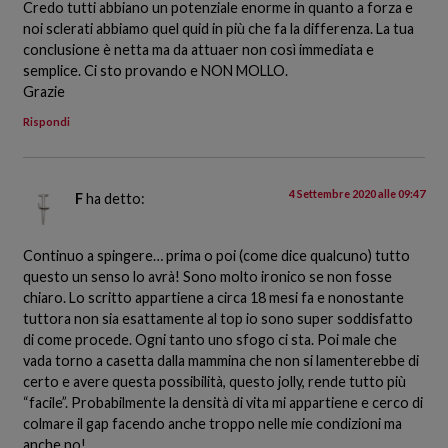
Credo tutti abbiano un potenziale enorme in quanto a forza e
noi sclerati abbiamo quel quid in più che fa la differenza. La tua
conclusione è netta ma da attuaer non così immediata e
semplice. Ci sto provando e NON MOLLO.
Grazie
Rispondi
4 Settembre 2020 alle 09:47
F
ha detto:
Continuo a spingere… prima o poi (come dice qualcuno) tutto
questo un senso lo avrà! Sono molto ironico se non fosse
chiaro. Lo scritto appartiene a circa 18 mesi fa e nonostante
tuttora non sia esattamente al top io sono super soddisfatto
di come procede. Ogni tanto uno sfogo ci sta. Poi male che
vada torno a casetta dalla mammina che non si lamenterebbe di
certo e avere questa possibilità, questo jolly, rende tutto più
“facile”. Probabilmente la densità di vita mi appartiene e cerco di
colmare il gap facendo anche troppo nelle mie condizioni ma
anche no!