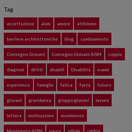
Tag
accettazione
aism
amore
attivismo
barriere architettoniche
blog
cambiamento
Convegno Giovani
Convegno Giovani AISM
coppia
diagnosi
diritti
disabili
Disabilità
esami
esperienze
famiglia
fatica
forza
futuro
giovani
gravidanza
gruppo giovani
lavoro
lettera
motivazione
movimento
Movimento AISM
paura
pillole
rabbia