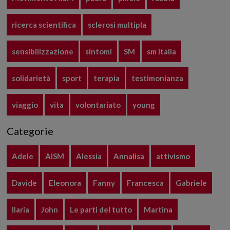
ricerca scientifica
sclerosi multipla
sensibilizzazione
sintomi
SM
sm italia
solidarietà
sport
terapia
testimonianza
viaggio
vita
volontariato
young
Categorie
Adele
AISM
Alessia
Annalisa
attivismo
Davide
Eleonora
Fanny
Francesca
Gabriele
Ilaria
John
Le parti del tutto
Martina