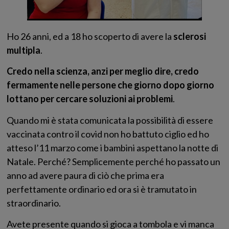
Ho 26 anni, ed a 18 ho scoperto di avere la
sclerosi
multipla
.
Credo nella scienza, anzi per meglio dire, credo
fermamente nelle persone che giorno dopo giorno
lottano per cercare soluzioni ai problemi
.
Quando mi è stata comunicata la possibilità di essere
vaccinata contro il covid non ho battuto ciglio ed ho
atteso l’11 marzo come i bambini aspettano la notte di
Natale. Perché? Semplicemente perché ho passato un
anno ad avere paura di ciò che prima era
perfettamente ordinario ed ora si è tramutato in
straordinario.
Avete presente quando si gioca a tombola e vi manca