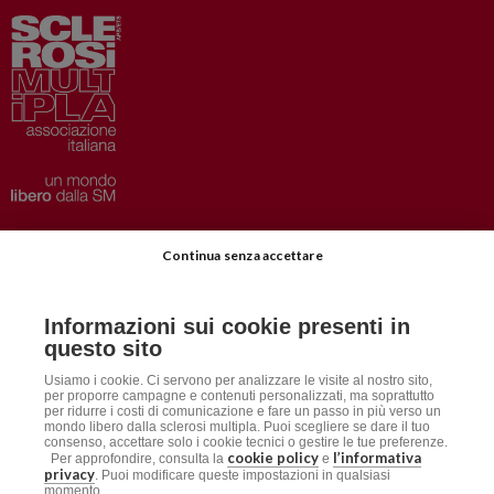
Privacy
–
Disclaimer
Continua senza accettare
AISM.it
Richiedi Informazioni
Informazioni sui cookie presenti in
Iscriviti alla Newsletter
questo sito
Dichiarazione accessibilità
Usiamo i cookie. Ci servono per analizzare le visite al nostro sito,
per proporre campagne e contenuti personalizzati, ma soprattutto
per ridurre i costi di comunicazione e fare un passo in più verso un
mondo libero dalla sclerosi multipla. Puoi scegliere se dare il tuo
Social
consenso, accettare solo i cookie tecnici o gestire le tue preferenze.
cookie policy
l’informativa
Per approfondire, consulta la
e
privacy
. Puoi modificare queste impostazioni in qualsiasi
momento.