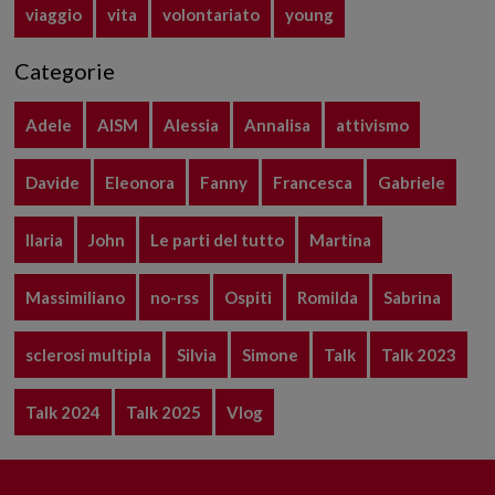
viaggio
vita
volontariato
young
Categorie
Adele
AISM
Alessia
Annalisa
attivismo
Davide
Eleonora
Fanny
Francesca
Gabriele
Ilaria
John
Le parti del tutto
Martina
Massimiliano
no-rss
Ospiti
Romilda
Sabrina
sclerosi multipla
Silvia
Simone
Talk
Talk 2023
Talk 2024
Talk 2025
Vlog