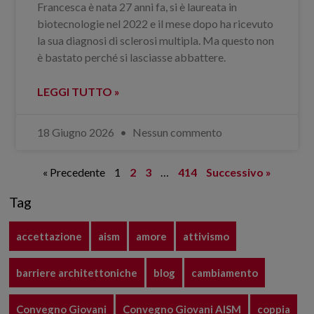
Francesca è nata 27 anni fa, si è laureata in
biotecnologie nel 2022 e il mese dopo ha ricevuto
la sua diagnosi di sclerosi multipla. Ma questo non
è bastato perché si lasciasse abbattere.
LEGGI TUTTO »
18 Giugno 2026
Nessun commento
« Precedente
1
2
3
…
414
Successivo »
Tag
accettazione
aism
amore
attivismo
barriere architettoniche
blog
cambiamento
Convegno Giovani
Convegno Giovani AISM
coppia