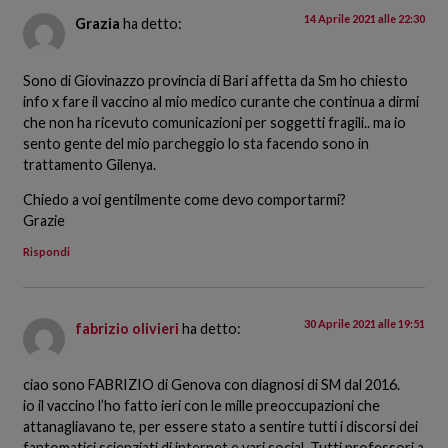
14 Aprile 2021 alle 22:30
Grazia
ha detto:
Sono di Giovinazzo provincia di Bari affetta da Sm ho chiesto
info x fare il vaccino al mio medico curante che continua a dirmi
che non ha ricevuto comunicazioni per soggetti fragili.. ma io
sento gente del mio parcheggio lo sta facendo sono in
trattamento Gilenya.
Chiedo a voi gentilmente come devo comportarmi?
Grazie
Rispondi
30 Aprile 2021 alle 19:51
fabrizio olivieri
ha detto:
ciao sono FABRIZIO di Genova con diagnosi di SM dal 2016.
io il vaccino l’ho fatto ieri con le mille preoccupazioni che
attanagliavano te, per essere stato a sentire tutti i discorsi dei
fantomatici scienziati di internet e vari social. Tutti professori a