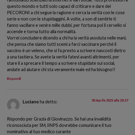
questo mondo e tutti solo capaci di criticare e dare dei
PECORONI a chi segue la ragione e cerca la verità con le cose
serie e non con le stupidaggini. A volte, a son di sentirle ti
fanno vacillare e venire mille dubbi, per fortuna poi il cervello si
accende e torna tutto alla normalità.
Vorrei concludere dicendo a chi ha la verità assoluta nelle mani,
che pensa che siamo tutti scemi a farci vaccinare perché il
vaccino è un veleno, che si fa presto a scrivere nascosti dietro
a una tastiera. Se avete la verità fatevi avanti altrimenti, per
stare li a sprecare il tempo a scrivere stupidate sui social,
andate ad aiutare chi sta veramente male ed ha bisogno!!
Rispondi
30 Aprile 2021 alle 20:27
Luciano
ha detto:
Rispondo per Grazia di Giovinazzo. Se hai una invalidità
riconosciuta per SM, lINPS dovrebbe comunicare il tuo
nominativo al tuo medico curante