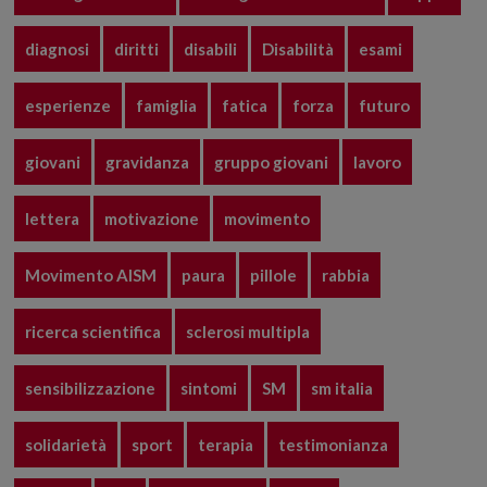
diagnosi
diritti
disabili
Disabilità
esami
esperienze
famiglia
fatica
forza
futuro
giovani
gravidanza
gruppo giovani
lavoro
lettera
motivazione
movimento
Movimento AISM
paura
pillole
rabbia
ricerca scientifica
sclerosi multipla
sensibilizzazione
sintomi
SM
sm italia
solidarietà
sport
terapia
testimonianza