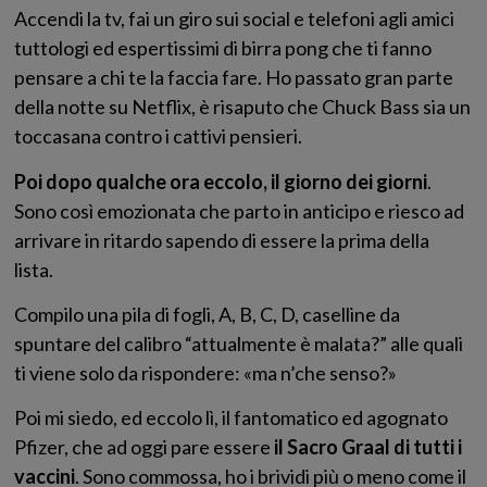
Accendi la tv, fai un giro sui social e telefoni agli amici
tuttologi ed espertissimi di birra pong che ti fanno
pensare a chi te la faccia fare. Ho passato gran parte
della notte su Netflix, è risaputo che Chuck Bass sia un
toccasana contro i cattivi pensieri.
Poi dopo qualche ora eccolo, il giorno dei giorni
.
Sono così emozionata che parto in anticipo e riesco ad
arrivare in ritardo sapendo di essere la prima della
lista.
Compilo una pila di fogli, A, B, C, D, caselline da
spuntare del calibro “attualmente è malata?” alle quali
ti viene solo da rispondere: «ma n’che senso?»
Poi mi siedo, ed eccolo lì, il fantomatico ed agognato
Pfizer, che ad oggi pare essere
il Sacro Graal di tutti i
vaccini
. Sono commossa, ho i brividi più o meno come il