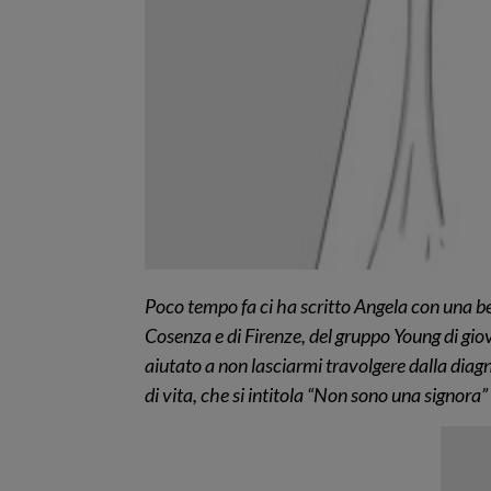
Poco tempo fa ci ha scritto Angela con una be
Cosenza e di Firenze, del gruppo Young di giov
aiutato a non lasciarmi travolgere dalla diagnos
di vita, che si intitola “Non sono una signor