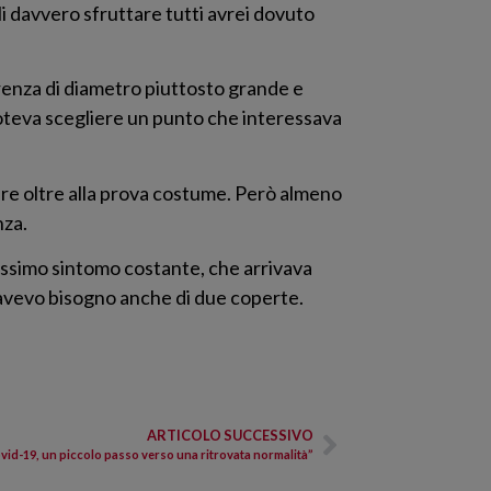
li davvero sfruttare tutti avrei dovuto
renza di diametro piuttosto grande e
 poteva scegliere un punto che interessava
are oltre alla prova costume. Però almeno
nza.
lissimo sintomo costante, che arrivava
, avevo bisogno anche di due coperte.
ARTICOLO SUCCESSIVO
vid-19, un piccolo passo verso una ritrovata normalità”