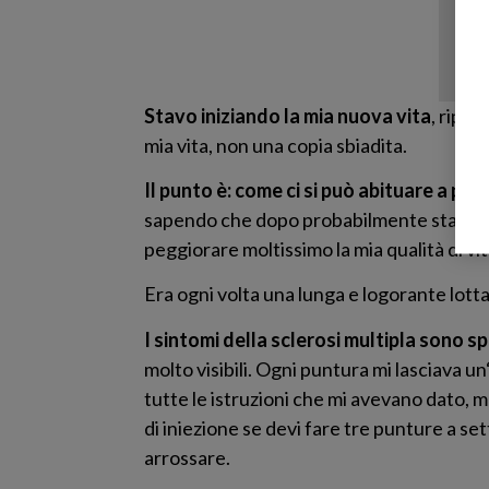
Stavo iniziando la mia nuova vita
, ripre
mia vita, non una copia sbiadita.
Il punto è: come ci si può abituare a pre
sapendo che dopo probabilmente starai 
peggiorare moltissimo la mia qualità di v
Era ogni volta una lunga e logorante lotta
I sintomi della sclerosi multipla sono spe
molto visibili. Ogni puntura mi lasciava 
tutte le istruzioni che mi avevano dato,
di iniezione se devi fare tre punture a set
arrossare.