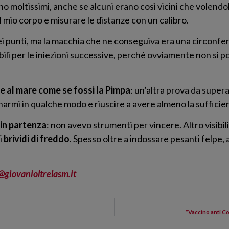
o moltissimi, anche se alcuni erano così vicini che volendo
 mio corpo e misurare le distanze con un calibro.
dei punti, ma la macchia che ne conseguiva era una circonfe
zabili per le iniezioni successive, perché ovviamente non si
e al mare come se fossi la Pimpa
: un’altra prova da super
armi in qualche modo e riuscire a avere almeno la sufficie
 in partenza
: non avevo strumenti per vincere. Altro visibi
i
brividi di freddo
. Spesso oltre a indossare pesanti felpe
@giovanioltrelasm.it
“Vaccino anti Co