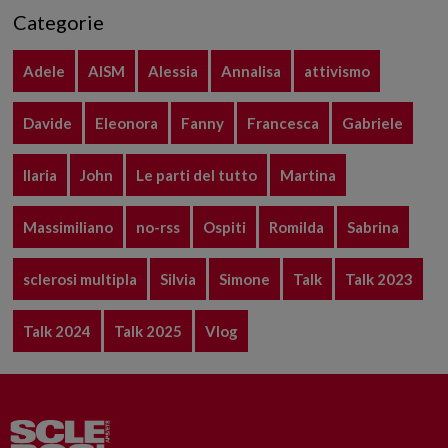
Categorie
Adele
AISM
Alessia
Annalisa
attivismo
Davide
Eleonora
Fanny
Francesca
Gabriele
Ilaria
John
Le parti del tutto
Martina
Massimiliano
no-rss
Ospiti
Romilda
Sabrina
sclerosi multipla
Silvia
Simone
Talk
Talk 2023
Talk 2024
Talk 2025
Vlog