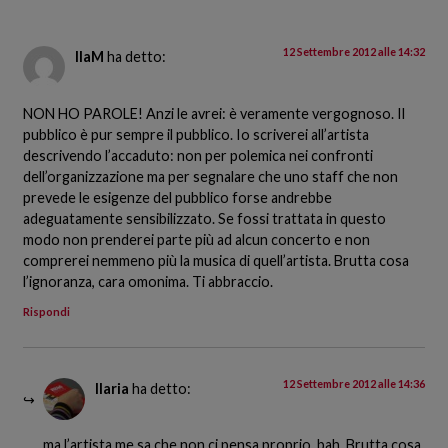
12 Settembre 2012 alle 14:32
IlaM
ha detto:
NON HO PAROLE! Anzi le avrei: è veramente vergognoso. Il
pubblico è pur sempre il pubblico. Io scriverei all’artista
descrivendo l’accaduto: non per polemica nei confronti
dell’organizzazione ma per segnalare che uno staff che non
prevede le esigenze del pubblico forse andrebbe
adeguatamente sensibilizzato. Se fossi trattata in questo
modo non prenderei parte più ad alcun concerto e non
comprerei nemmeno più la musica di quell’artista. Brutta cosa
l’ignoranza, cara omonima. Ti abbraccio.
Rispondi
12 Settembre 2012 alle 14:36
Ilaria
ha detto:
ma l’artista me sa che non ci pensa proprio, bah. Brutta cosa