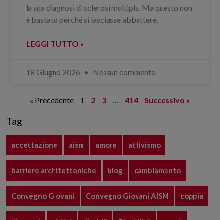
la sua diagnosi di sclerosi multipla. Ma questo non
è bastato perché si lasciasse abbattere.
LEGGI TUTTO »
18 Giugno 2026
Nessun commento
« Precedente
1
2
3
…
414
Successivo »
Tag
accettazione
aism
amore
attivismo
barriere architettoniche
blog
cambiamento
Convegno Giovani
Convegno Giovani AISM
coppia