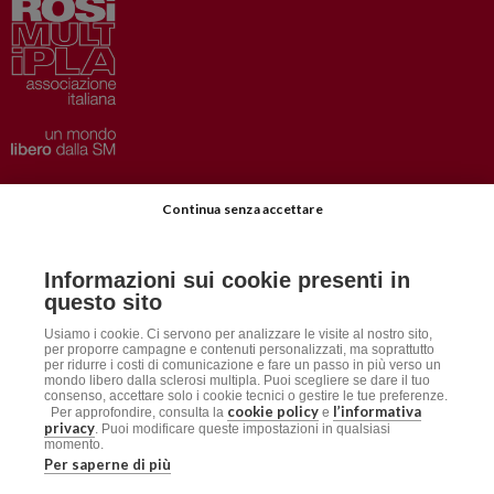
Privacy
–
Disclaimer
Continua senza accettare
AISM.it
Richiedi Informazioni
Informazioni sui cookie presenti in
Iscriviti alla Newsletter
questo sito
Dichiarazione accessibilità
Usiamo i cookie. Ci servono per analizzare le visite al nostro sito,
per proporre campagne e contenuti personalizzati, ma soprattutto
per ridurre i costi di comunicazione e fare un passo in più verso un
mondo libero dalla sclerosi multipla. Puoi scegliere se dare il tuo
Social
consenso, accettare solo i cookie tecnici o gestire le tue preferenze.
cookie policy
l’informativa
Per approfondire, consulta la
e
privacy
. Puoi modificare queste impostazioni in qualsiasi
momento.
AISM
Per saperne di più
Associazione Italiana Sclerosi Multipla APS / ETS