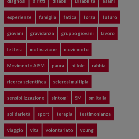
diagnosi
diritti
disabili
Disabilità
esami
esperienze
famiglia
fatica
forza
futuro
giovani
gravidanza
gruppo giovani
lavoro
lettera
motivazione
movimento
Movimento AISM
paura
pillole
rabbia
ricerca scientifica
sclerosi multipla
sensibilizzazione
sintomi
SM
sm italia
solidarietà
sport
terapia
testimonianza
viaggio
vita
volontariato
young