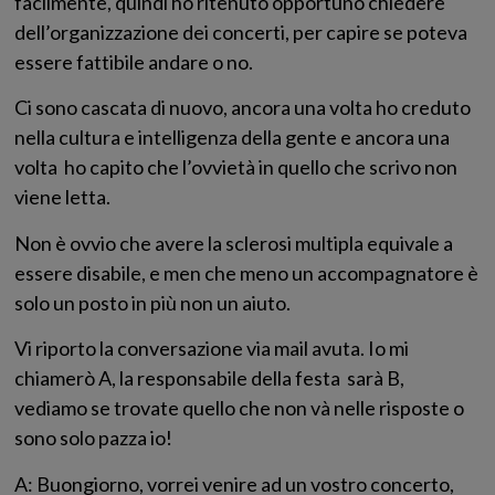
facilmente, quindi ho ritenuto opportuno chiedere
dell’organizzazione dei concerti, per capire se poteva
essere fattibile andare o no.
Ci sono cascata di nuovo, ancora una volta ho creduto
nella cultura e intelligenza della gente e ancora una
volta ho capito che l’ovvietà in quello che scrivo non
viene letta.
Non è ovvio che avere la sclerosi multipla equivale a
essere disabile, e men che meno un accompagnatore è
solo un posto in più non un aiuto.
Vi riporto la conversazione via mail avuta. Io mi
chiamerò A, la responsabile della festa sarà B,
vediamo se trovate quello che non và nelle risposte o
sono solo pazza io!
A: Buongiorno, vorrei venire ad un vostro concerto,