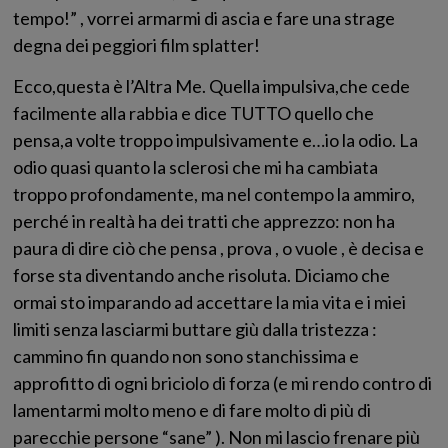
tempo!” , vorrei armarmi di ascia e fare una strage
degna dei peggiori film splatter!
Ecco,questa è l’Altra Me. Quella impulsiva,che cede
facilmente alla rabbia e dice TUTTO quello che
pensa,a volte troppo impulsivamente e…io la odio. La
odio quasi quanto la sclerosi che mi ha cambiata
troppo profondamente, ma nel contempo la ammiro,
perché in realtà ha dei tratti che apprezzo: non ha
paura di dire ciò che pensa , prova , o vuole , è decisa e
forse sta diventando anche risoluta. Diciamo che
ormai sto imparando ad accettare la mia vita e i miei
limiti senza lasciarmi buttare giù dalla tristezza :
cammino fin quando non sono stanchissima e
approfitto di ogni briciolo di forza (e mi rendo contro di
lamentarmi molto meno e di fare molto di più di
parecchie persone “sane” ). Non mi lascio frenare più