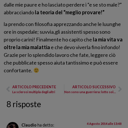
dalle mie paure e ho lasciato perdere i “e se sto male?”
abbracciando
la teoria del “meglio provare!”
la prendo con filosofia apprezzando anche le luunghe
ore in ospedale; suvvia,gli assistenti spesso sono
proprio carini! Finalmente ho capito che
la mia vita va
oltre la mia malattia
e che devo viverla fino infondo!
Grazie per lo splendido lavoro che fate, leggere ciò
che pubblicate spesso aiuta tantissimo e può essere
confortante.
ARTICOLO PRECEDENTE
ARTICOLO SUCCESSIVO
La sclerosi multipla degli altri
Non sono una guerriera: lotto solo per il diritto di stare bene
8 risposte
4 Agosto 2014 alle 13:48
Claudio
ha detto: