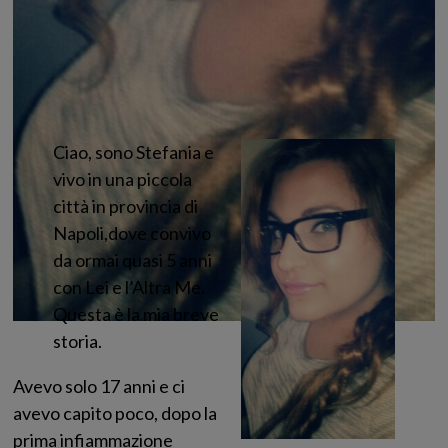
Ciao, sono Stefania e
vivo in una piccola
città in provincia di
Napoli,dove convivo
da ormai quasi 5 anni
con Lei e l’Altra Me.
Questa è la mia breve
storia.
Avevo solo 17 anni e ci
avevo capito poco, dopo la
prima infiammazione