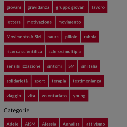
giovani
gravidanza
gruppo giovani
lavoro
lettera
motivazione
movimento
Movimento AISM
paura
pillole
rabbia
ricerca scientifica
sclerosi multipla
sensibilizzazione
sintomi
SM
sm italia
solidarietà
sport
terapia
testimonianza
viaggio
vita
volontariato
young
Categorie
Adele
AISM
Alessia
Annalisa
attivismo