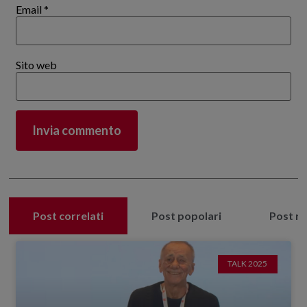
Email
*
Sito web
Post correlati
Post popolari
Post re
TALK 2025