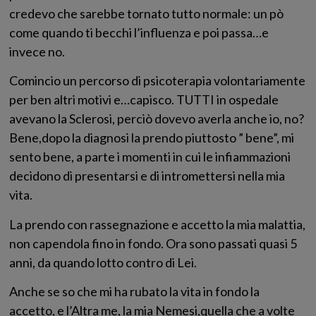
credevo che sarebbe tornato tutto normale: un pò
come quando ti becchi l’influenza e poi passa…e
invece no.
Comincio un percorso di psicoterapia volontariamente
per ben altri motivi e…capisco. TUTTI in ospedale
avevano la Sclerosi, perciò dovevo averla anche io, no?
Bene,dopo la diagnosi la prendo piuttosto ” bene”, mi
sento bene, a parte i momenti in cui le infiammazioni
decidono di presentarsi e di intromettersi nella mia
vita.
La prendo con rassegnazione e accetto la mia malattia,
non capendola fino in fondo. Ora sono passati quasi 5
anni, da quando lotto contro di Lei.
Anche se so che mi ha rubato la vita in fondo la
accetto, e l’Altra me, la mia Nemesi,quella che a volte