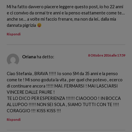
Mi ha fatto davvero piacere leggere questo post, io ho 22 anni
e ci convivo da ormai tre anni e la penso esattamente come te…
anche se… a volte mi faccio frenare, ma non da lei.. dalla mia
dannata pigrizia
Rispondi
8 Ottobre 2016 alle 17:59
Oriana
ha detto:
Ciao Stefania , BRAVA !!!!! Io sono SM da 35 anni e la penso
come te ! Mi sono goduta la vita , per quel che potevo , ecerco
di continuare ancora !!!!! MAI. FERMARSI ! MAI LASCIARSI
VINCERE DALLE PAURE !
TE LO DICO PER ESPERIENZA !!!!!! CIAOOOO ! IN BOCCA
AL LUPOO !!!!! NON SEI SOLA , SIAMO TUTTI CON TE !!!!
CORAGGIO !!! KISS KISS !!!
Rispondi