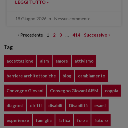
LEGGI TUTTO »
18 Giugno 2026
Nessun commento
« Precedente
1
2
3
…
414
Successivo »
Tag
accettazione
aism
amore
attivismo
barriere architettoniche
blog
cambiamento
Convegno Giovani
Convegno Giovani AISM
coppia
diagnosi
diritti
disabili
Disabilità
esami
esperienze
famiglia
fatica
forza
futuro