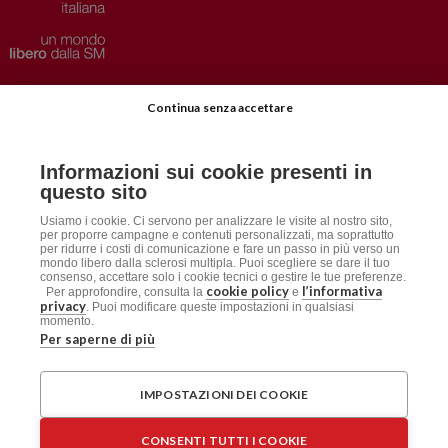
Privacy
–
Disclaimer
Continua senza accettare
AISM.it
Richiedi Informazioni
Informazioni sui cookie presenti in
Iscriviti alla Newsletter
questo sito
Dichiarazione accessibilità
Usiamo i cookie. Ci servono per analizzare le visite al nostro sito,
per proporre campagne e contenuti personalizzati, ma soprattutto
per ridurre i costi di comunicazione e fare un passo in più verso un
mondo libero dalla sclerosi multipla. Puoi scegliere se dare il tuo
Social
consenso, accettare solo i cookie tecnici o gestire le tue preferenze.
cookie policy
l’informativa
Per approfondire, consulta la
e
privacy
. Puoi modificare queste impostazioni in qualsiasi
momento.
Per saperne di più
AISM
Associazione Italiana Sclerosi Multipla APS / ETS
IMPOSTAZIONI DEI COOKIE
Sede Legale: Via Cavour 181/a, 00184 Roma
CF: 96015150582 – PI: 06125061009
CONSENTI TUTTI I COOKIE