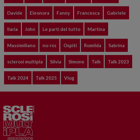
Davide
Eleonora
Fanny
Francesca
Gabriele
Ilaria
John
Le parti del tutto
Martina
Massimiliano
no-rss
Ospiti
Romilda
Sabrina
sclerosi multipla
Silvia
Simone
Talk
Talk 2023
Talk 2024
Talk 2025
Vlog