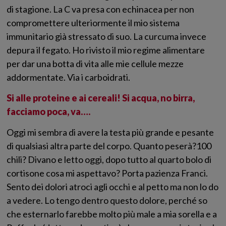
di stagione. La C va presa con echinacea per non
compromettere ulteriormente il mio sistema
immunitario già stressato di suo. La curcuma invece
depura il fegato. Ho rivisto il mio regime alimentare
per dar una botta di vita alle mie cellule mezze
addormentate. Via i carboidrati.
Si alle proteine e ai cereali! Si acqua, no birra,
facciamo poca, va….
Oggi mi sembra di avere la testa più grande e pesante
di qualsiasi altra parte del corpo. Quanto peserà?100
chili? Divano e letto oggi, dopo tutto al quarto bolo di
cortisone cosa mi aspettavo? Porta pazienza Franci.
Sento dei dolori atroci agli occhi e al petto ma non lo do
a vedere. Lo tengo dentro questo dolore, perché so
che esternarlo farebbe molto più male a mia sorella e a