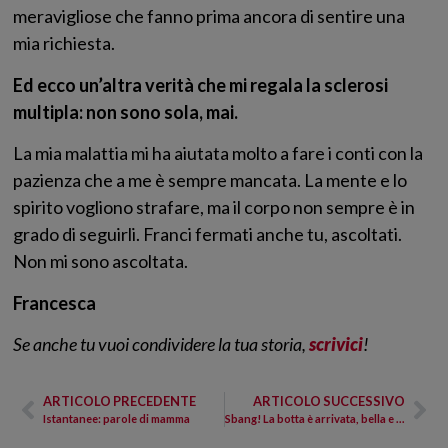
meravigliose che fanno prima ancora di sentire una
mia richiesta.
Ed ecco un’altra verità che mi regala la sclerosi
multipla: non sono sola, mai.
La mia malattia mi ha aiutata molto a fare i conti con la
pazienza che a me è sempre mancata. La mente e lo
spirito vogliono strafare, ma il corpo non sempre è in
grado di seguirli. Franci fermati anche tu, ascoltati.
Non mi sono ascoltata.
Francesca
Se anche tu vuoi condividere la tua storia,
scrivici
!
ARTICOLO PRECEDENTE
ARTICOLO SUCCESSIVO
Istantanee: parole di mamma
Sbang! La botta è arrivata, bella e forte!