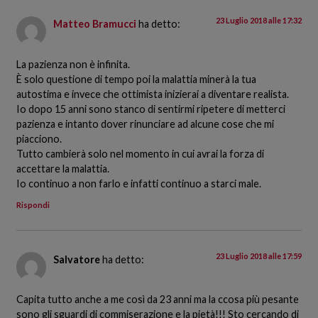
23 Luglio 2018 alle 17:32
Matteo Bramucci
ha detto:
La pazienza non è infinita.
È solo questione di tempo poi la malattia minerà la tua
autostima e invece che ottimista inizierai a diventare realista.
Io dopo 15 anni sono stanco di sentirmi ripetere di metterci
pazienza e intanto dover rinunciare ad alcune cose che mi
piacciono.
Tutto cambierà solo nel momento in cui avrai la forza di
accettare la malattia.
Io continuo a non farlo e infatti continuo a starci male.
Rispondi
23 Luglio 2018 alle 17:59
Salvatore
ha detto:
Capita tutto anche a me così da 23 anni ma la ccosa più pesante
sono gli sguardi di commiserazione e la pietà!!! Sto cercando di