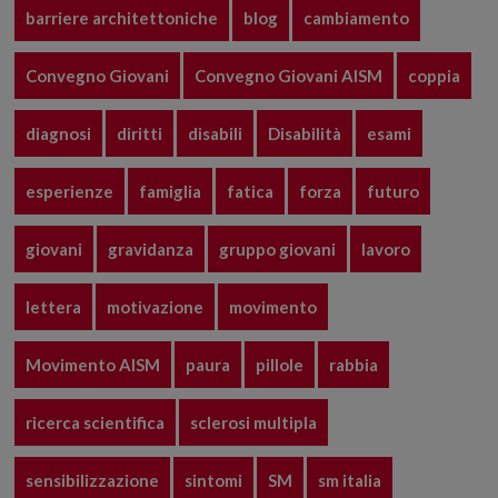
barriere architettoniche
blog
cambiamento
Convegno Giovani
Convegno Giovani AISM
coppia
diagnosi
diritti
disabili
Disabilità
esami
esperienze
famiglia
fatica
forza
futuro
giovani
gravidanza
gruppo giovani
lavoro
lettera
motivazione
movimento
Movimento AISM
paura
pillole
rabbia
ricerca scientifica
sclerosi multipla
sensibilizzazione
sintomi
SM
sm italia