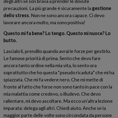
degli altri se son brava a prender le dovute
precauzioni. La più grande è sicuramente la
gestione
dello stress
. Non ne sono ancora capace. Ci devo
lavorare ancora molto, ma sono positiva!
Questo mi fa bene? Lo tengo. Questo mi nuoce? Lo
butto.
Lascialo lì, prendilo quando avrai le forze per gestirlo.
Le famose priorità di prima. Sento che devo fare
ancora tanto ordine nella mia vita, lo sento ora
soprattutto che ho questa “pseudo ricaduta” che mi ha
spiazzata. Che mi fa vedere nero. Che mi mette di
fronte al fatto che forse non sono tanto in pace con la
mia malattia come credevo, o illudevo. Che devo
rallentare, mi devo ascoltare. Ma ecco un’altra lezione
imparata: delega agli altri. Chiedi aiuto. Anche se la
maggior parte delle volte sono circondata da persone