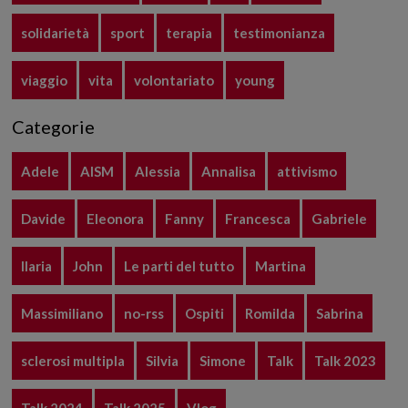
solidarietà
sport
terapia
testimonianza
viaggio
vita
volontariato
young
Categorie
Adele
AISM
Alessia
Annalisa
attivismo
Davide
Eleonora
Fanny
Francesca
Gabriele
Ilaria
John
Le parti del tutto
Martina
Massimiliano
no-rss
Ospiti
Romilda
Sabrina
sclerosi multipla
Silvia
Simone
Talk
Talk 2023
Talk 2024
Talk 2025
Vlog