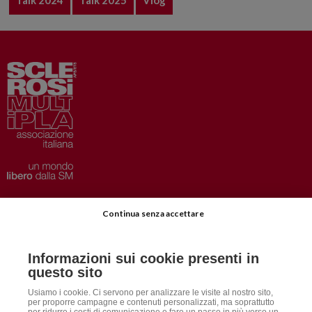
Privacy
–
Disclaimer
Continua senza accettare
AISM.it
Richiedi Informazioni
Informazioni sui cookie presenti in
Iscriviti alla Newsletter
questo sito
Dichiarazione accessibilità
Usiamo i cookie. Ci servono per analizzare le visite al nostro sito,
per proporre campagne e contenuti personalizzati, ma soprattutto