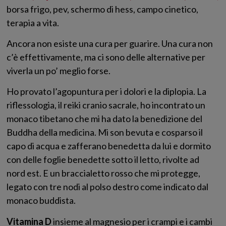
borsa frigo, pev, schermo di hess, campo cinetico,
terapia a vita.
Ancora non esiste una cura per guarire. Una cura non
c’è effettivamente, ma ci sono delle alternative per
viverla un po’ meglio forse.
Ho provato l’agopuntura per i dolori e la diplopia. La
riflessologia, il reiki cranio sacrale, ho incontrato un
monaco tibetano che mi ha dato la benedizione del
Buddha della medicina. Mi son bevuta e cosparso il
capo di acqua e zafferano benedetta da lui e dormito
con delle foglie benedette sotto il letto, rivolte ad
nord est. E un braccialetto rosso che mi protegge,
legato con tre nodi al polso destro come indicato dal
monaco buddista.
Vitamina D
insieme al magnesio per i crampi e i cambi