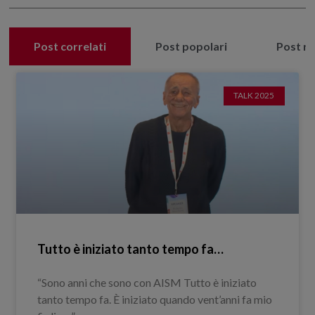
Post correlati
Post popolari
Post re
TALK 2025
Tutto è iniziato tanto tempo fa…
“Sono anni che sono con AISM Tutto è iniziato
tanto tempo fa. È iniziato quando vent’anni fa mio