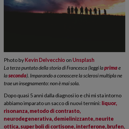
Photo by
Kevin Delvecchio
on
Unsplash
La terza puntata della storia di Francesca (leggi la
prima
e
la
seconda
). Imparando a conoscere la sclerosi multipla ne
trae un insegnamento: non è mai sola.
Dopo quasi 5 anni dalla diagnosi io e chi mi sta intorno
abbiamo imparato un sacco di nuovi termini:
liquor,
risonanza, metodo di contrasto,
neurodegenerativa, demielinizzante, neurite
ottica, super boli di cortisone, interferone, brufen
,