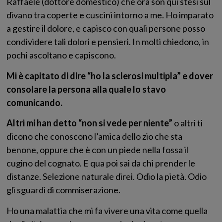
Raffaele (dottore domestico) che ora son qui stesi sul
divano tra coperte e cuscini intorno a me. Ho imparato
a gestire il dolore, e capisco con quali persone posso
condividere tali dolori e pensieri. In molti chiedono, in
pochi ascoltano e capiscono.
Mi è capitato di dire “ho la sclerosi multipla” e dover
consolare la persona alla quale lo stavo
comunicando.
Altri mi han detto “non si vede per niente”
o altri ti
dicono che conoscono l’amica dello zio che sta
benone, oppure che è con un piede nella fossa il
cugino del cognato. E qua poi sai da chi prender le
distanze. Selezione naturale direi. Odio la pietà. Odio
gli sguardi di commiserazione.
Ho una malattia che mi fa vivere una vita come quella