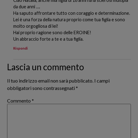
Ciao Natalia, anche mia figlia di 16 anni ha la sclerosi multipla
da due anni ….
Ha saputo affrontare tutto con coraggio e determinazione.
Lei è una forza della natura proprio come tua figlia e sono
molto orgogliosa di lei!
Hai proprio ragione sono delle EROINE!
Un abbraccio forte a te e a tua figlia.
Rispondi
Lascia un commento
Il tuo indirizzo email non sarà pubblicato.
I campi
obbligatori sono contrassegnati
*
Commento
*