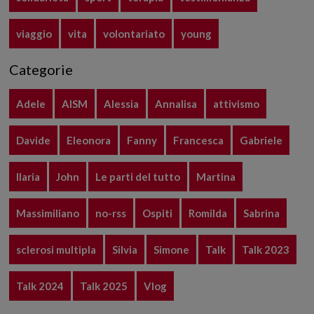
viaggio
vita
volontariato
young
Categorie
Adele
AISM
Alessia
Annalisa
attivismo
Davide
Eleonora
Fanny
Francesca
Gabriele
Ilaria
John
Le parti del tutto
Martina
Massimiliano
no-rss
Ospiti
Romilda
Sabrina
sclerosi multipla
Silvia
Simone
Talk
Talk 2023
Talk 2024
Talk 2025
Vlog