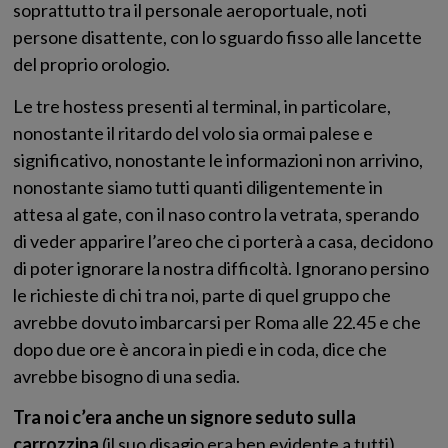
soprattutto tra il personale aeroportuale, noti
persone disattente, con lo sguardo fisso alle lancette
del proprio orologio.
Le tre hostess presenti al terminal, in particolare,
nonostante il ritardo del volo sia ormai palese e
significativo, nonostante le informazioni non arrivino,
nonostante siamo tutti quanti diligentemente in
attesa al gate, con il naso contro la vetrata, sperando
di veder apparire l’areo che ci porterà a casa, decidono
di poter ignorare la nostra difficoltà. Ignorano persino
le richieste di chi tra noi, parte di quel gruppo che
avrebbe dovuto imbarcarsi per Roma alle 22.45 e che
dopo due ore è ancora in piedi e in coda, dice che
avrebbe bisogno di una sedia.
Tra noi c’era anche un signore seduto sulla
carrozzina
(il suo disagio era ben evidente a tutti),