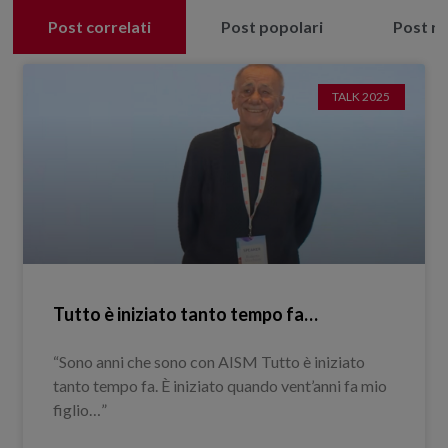
Post correlati
Post popolari
Post re
TALK 2025
Tutto è iniziato tanto tempo fa…
“Sono anni che sono con AISM Tutto è iniziato
tanto tempo fa. È iniziato quando vent’anni fa mio
figlio…”