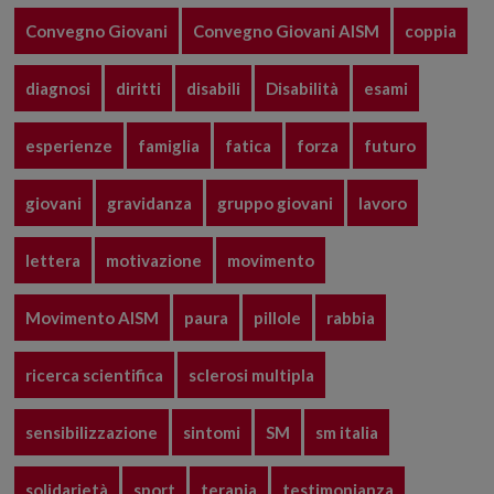
Convegno Giovani
Convegno Giovani AISM
coppia
diagnosi
diritti
disabili
Disabilità
esami
esperienze
famiglia
fatica
forza
futuro
giovani
gravidanza
gruppo giovani
lavoro
lettera
motivazione
movimento
Movimento AISM
paura
pillole
rabbia
ricerca scientifica
sclerosi multipla
sensibilizzazione
sintomi
SM
sm italia
solidarietà
sport
terapia
testimonianza