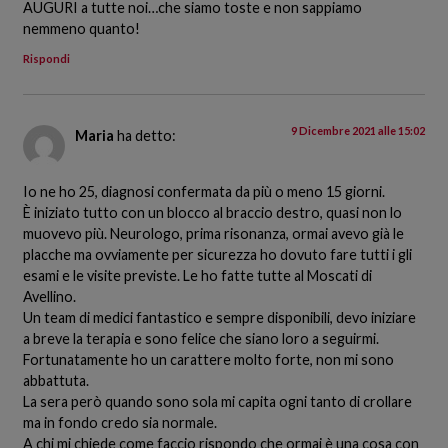
AUGURI a tutte noi…che siamo toste e non sappiamo
nemmeno quanto!
Rispondi
9 Dicembre 2021 alle 15:02
Maria
ha detto:
Io ne ho 25, diagnosi confermata da più o meno 15 giorni.
È iniziato tutto con un blocco al braccio destro, quasi non lo
muovevo più. Neurologo, prima risonanza, ormai avevo già le
placche ma ovviamente per sicurezza ho dovuto fare tutti i gli
esami e le visite previste. Le ho fatte tutte al Moscati di
Avellino.
Un team di medici fantastico e sempre disponibili, devo iniziare
a breve la terapia e sono felice che siano loro a seguirmi.
Fortunatamente ho un carattere molto forte, non mi sono
abbattuta.
La sera però quando sono sola mi capita ogni tanto di crollare
ma in fondo credo sia normale.
A chi mi chiede come faccio rispondo che ormai è una cosa con