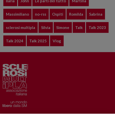
Ilaria
John
Le parti del tutto
Martina
Massimiliano
no-rss
Ospiti
Romilda
Sabrina
sclerosi multipla
Silvia
Simone
Talk
Talk 2023
Talk 2024
Talk 2025
Vlog