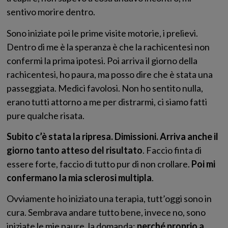
sentivo morire dentro.
Sono iniziate poi le prime visite motorie, i prelievi.
Dentro di me è la speranza è che la rachicentesi non
confermi la prima ipotesi. Poi arriva il giorno della
rachicentesi, ho paura, ma posso dire che è stata una
passeggiata. Medici favolosi. Non ho sentito nulla,
erano tutti attorno a me per distrarmi, ci siamo fatti
pure qualche risata.
Subito c’è stata la ripresa. Dimissioni. Arriva anche il
giorno tanto atteso del risultato
. Faccio finta di
essere forte, faccio di tutto pur di non crollare.
Poi mi
confermano la mia sclerosi multipla
.
Ovviamente ho iniziato una terapia, tutt’oggi sono in
cura. Sembrava andare tutto bene, invece no, sono
iniziate le mie paure, la domanda:
perché proprio a