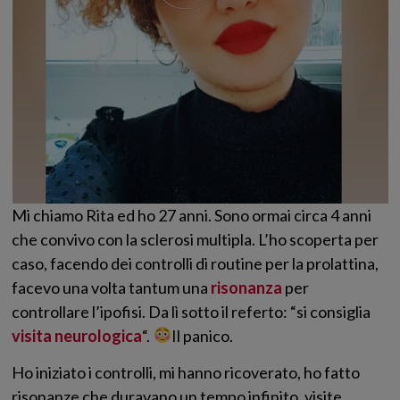
Mi chiamo Rita ed ho 27 anni. Sono ormai circa 4 anni
che convivo con la sclerosi multipla. L’ho scoperta per
caso, facendo dei controlli di routine per la prolattina,
facevo una volta tantum una
risonanza
per
controllare l’ipofisi. Da lì sotto il referto: “si consiglia
visita neurologica
“.
Il panico.
Ho iniziato i controlli, mi hanno ricoverato, ho fatto
risonanze che duravano un tempo infinito, visite