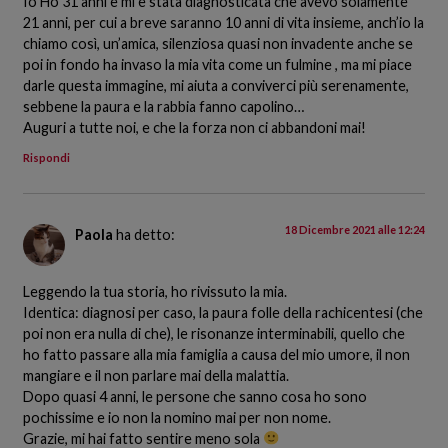
Io Ho 31 anni e mi è stata diagnosticata che avevo solamente
21 anni, per cui a breve saranno 10 anni di vita insieme, anch’io la
chiamo così, un’amica, silenziosa quasi non invadente anche se
poi in fondo ha invaso la mia vita come un fulmine , ma mi piace
darle questa immagine, mi aiuta a conviverci più serenamente,
sebbene la paura e la rabbia fanno capolino…
Auguri a tutte noi, e che la forza non ci abbandoni mai!
Rispondi
18 Dicembre 2021 alle 12:24
Paola
ha detto:
Leggendo la tua storia, ho rivissuto la mia.
Identica: diagnosi per caso, la paura folle della rachicentesi (che
poi non era nulla di che), le risonanze interminabili, quello che
ho fatto passare alla mia famiglia a causa del mio umore, il non
mangiare e il non parlare mai della malattia.
Dopo quasi 4 anni, le persone che sanno cosa ho sono
pochissime e io non la nomino mai per non nome.
Grazie, mi hai fatto sentire meno sola