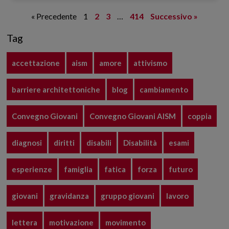
« Precedente
1
2
3
…
414
Successivo »
Tag
accettazione
aism
amore
attivismo
barriere architettoniche
blog
cambiamento
Convegno Giovani
Convegno Giovani AISM
coppia
diagnosi
diritti
disabili
Disabilità
esami
esperienze
famiglia
fatica
forza
futuro
giovani
gravidanza
gruppo giovani
lavoro
lettera
motivazione
movimento