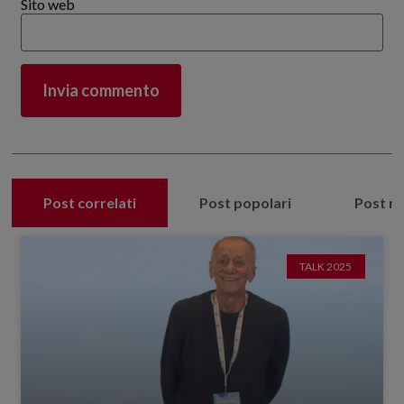
Sito web
Post correlati
Post popolari
Post re
TALK 2025