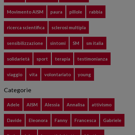
Movimento AISM
paura
pillole
rabbia
ricerca scientifica
sclerosi multipla
sensibilizzazione
sintomi
SM
sm italia
solidarietà
sport
terapia
testimonianza
viaggio
vita
volontariato
young
Categorie
Adele
AISM
Alessia
Annalisa
attivismo
Davide
Eleonora
Fanny
Francesca
Gabriele