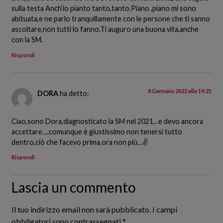
sulla testa Anch’io pianto tanto,tanto.Piano ,piano mi sono
abituata,e ne parlo tranquillamente con le persone che ti sanno
ascoltare,non tutti lo fanno.Ti auguro una buona vita,anche
con la SM.
Rispondi
8 Gennaio 2022 alle 19:21
DORA
ha detto:
Ciao,sono Dora,diagnosticato la SM nel 2021…e devo ancora
accettare….comunque è giustissimo non tenersi tutto
dentro,ciò che facevo prima,ora non più…✌
Rispondi
Lascia un commento
Il tuo indirizzo email non sarà pubblicato.
I campi
obbligatori sono contrassegnati
*