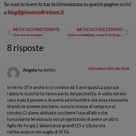
Se vuoi scrivere la tua testimonianza su queste pagine scrivi
a
blog@giovanioltrelasm.it
ARTICOLO PRECEDENTE
ARTICOLO SUCCESSIVO
Una storia insieme
Sclerosi multipla: come ti senti quando arriva a 25 anni?
8 risposte
9 Dicembre 2021 alle 14:48
Angela
ha detto:
Io ne ho 37 e anche io ci convivo da 5 anni quasi.La paura,la
rabbia lo sconforto fanno parte del pacchetto. A volte nel mio
caso è più il pensiero di averla ad infastidire che essa stessa.Ma
tirando le somme,sto bene, sono la stessa di sempre,e ci
convivo.Ci siamo abituate così bene l’una all’altra che
nonostante lei esista,io sto progettando di avere un altro
figlio.Ne ho già 2 abbastanza grandi (15 e 10),ma sta
riaffiorando in me voglia di VITA.