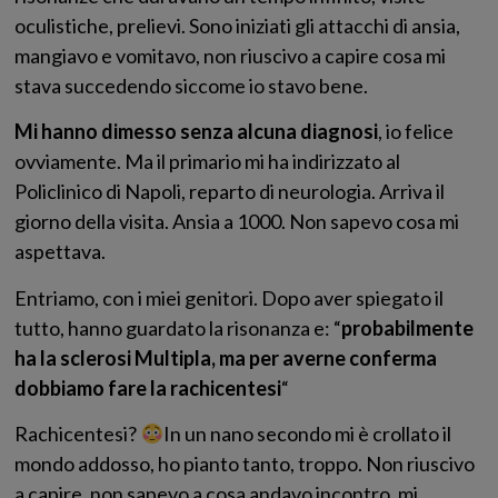
oculistiche, prelievi. Sono iniziati gli attacchi di ansia,
mangiavo e vomitavo, non riuscivo a capire cosa mi
stava succedendo siccome io stavo bene.
Mi hanno dimesso senza alcuna diagnosi
, io felice
ovviamente. Ma il primario mi ha indirizzato al
Policlinico di Napoli, reparto di neurologia. Arriva il
giorno della visita. Ansia a 1000. Non sapevo cosa mi
aspettava.
Entriamo, con i miei genitori. Dopo aver spiegato il
tutto, hanno guardato la risonanza e: “
probabilmente
ha la sclerosi Multipla, ma per averne conferma
dobbiamo fare la rachicentesi
“
Rachicentesi?
In un nano secondo mi è crollato il
mondo addosso, ho pianto tanto, troppo. Non riuscivo
a capire, non sapevo a cosa andavo incontro, mi